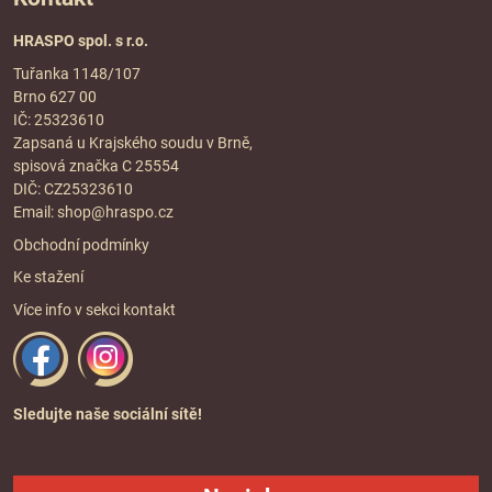
HRASPO spol. s r.o.
Tuřanka 1148/107
Brno 627 00
IČ: 25323610
Zapsaná u Krajského soudu v Brně,
spisová značka C 25554
DIČ: CZ25323610
Email:
shop@hraspo.cz
Obchodní podmínky
Ke stažení
Více info v sekci
kontakt
Sledujte naše sociální sítě!