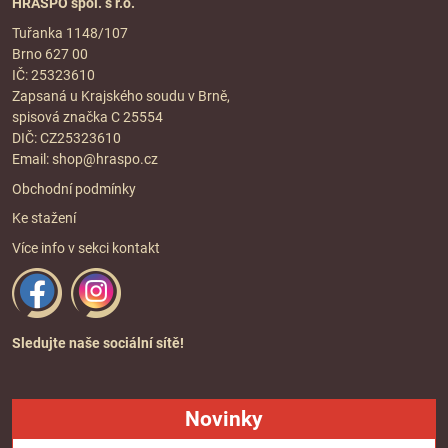
HRASPO spol. s r.o.
Tuřanka 1148/107
Brno 627 00
IČ: 25323610
Zapsaná u Krajského soudu v Brně,
spisová značka C 25554
DIČ: CZ25323610
Email:
shop@hraspo.cz
Obchodní podmínky
Ke stažení
Více info v sekci
kontakt
Sledujte naše sociální sítě!
Novinky