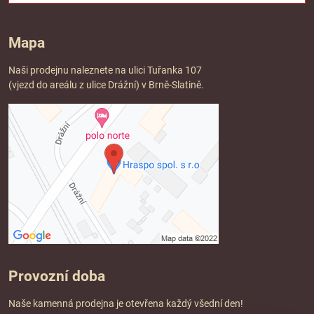
Mapa
Naši prodejnu naleznete na ulici Tuřanka 107
(vjezd do areálu z ulice Drážní) v Brně-Slatině.
Provozní doba
Naše kamenná prodejna je otevřena každý všední den!