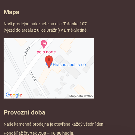
Mapa
Naši prodejnu naleznete na ulici Tuřanka 107
(vjezd do areálu z ulice Drážní) v Brně-Slatině.
Provozní doba
Naše kamenná prodejna je otevřena každý všední den!
Pondělí až čtvrtek
7:00
– 16:00 hodin
.