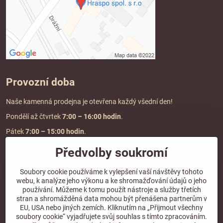
Provozní doba
Naše kamenná prodejna je otevřena každý všední den!
Pondělí až čtvrtek
7:00
– 16:00 hodin
.
Pátek
7:00 – 15:00 hodin
.
Předvolby soukromí
Doprava a platba
Soubory cookie používáme k vylepšení vaší návštěvy tohoto
webu, k analýze jeho výkonu a ke shromažďování údajů o jeho
DOPRAVA ZDARMA
používání. Můžeme k tomu použít nástroje a služby třetích
při objednávce nad
2000 Kč vč. DPH.
stran a shromážděná data mohou být přenášena partnerům v
EU, USA nebo jiných zemích. Kliknutím na „Přijmout všechny
*Nevztahuje se na paletovou přepravu.
soubory cookie“ vyjadřujete svůj souhlas s tímto zpracováním.