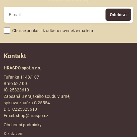
Odebírat
Chci se přihlásit k odběru novinek e-mailem
Kontakt
HRASPO spol. s r.o.
Tuřanka 1148/107
Brno 627 00
IČ: 25323610
Zapsaná u Krajského soudu v Brně,
spisová značka C 25554
DIČ: CZ25323610
Email:
shop@hraspo.cz
Obchodní podmínky
Ke stažení