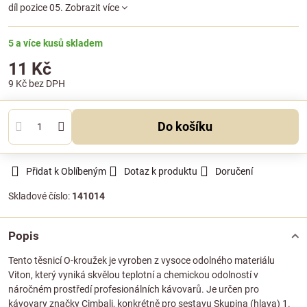
díl pozice 05.
Zobrazit více
5 a více kusů skladem
11 Kč
9 Kč
bez DPH
Do košíku
Přidat k Oblíbeným
Dotaz k produktu
Doručení
Skladové číslo:
141014
Popis
Tento těsnicí O-kroužek je vyroben z vysoce odolného materiálu
Viton, který vyniká skvělou teplotní a chemickou odolností v
náročném prostředí profesionálních kávovarů. Je určen pro
kávovary značky Cimbali, konkrétně pro sestavu Skupina (hlava) 1.