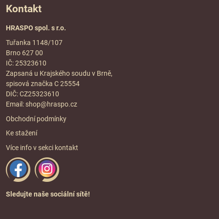
Kontakt
HRASPO spol. s r.o.
Tuřanka 1148/107
Brno 627 00
IČ: 25323610
Zapsaná u Krajského soudu v Brně,
spisová značka C 25554
DIČ: CZ25323610
Email:
shop@hraspo.cz
Obchodní podmínky
Ke stažení
Více info v sekci
kontakt
Sledujte naše sociální sítě!