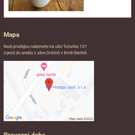
Mapa
Naši prodejnu naleznete na ulici Tuřanka 107
(vjezd do areálu z ulice Drážní) v Brně-Slatině.