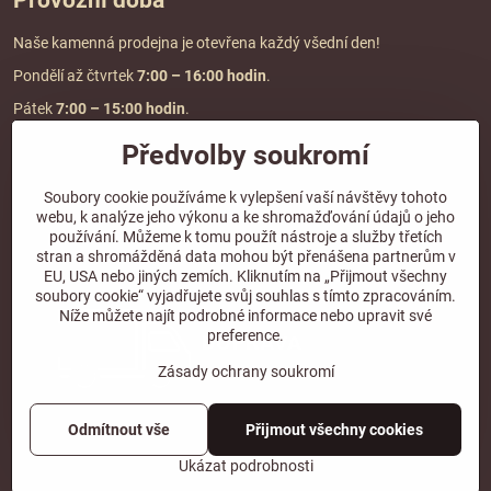
Provozní doba
Naše kamenná prodejna je otevřena každý všední den!
Pondělí až čtvrtek
7:00
– 16:00 hodin
.
Pátek
7:00 – 15:00 hodin
.
Předvolby soukromí
Doprava a platba
Soubory cookie používáme k vylepšení vaší návštěvy tohoto
webu, k analýze jeho výkonu a ke shromažďování údajů o jeho
DOPRAVA ZDARMA
používání. Můžeme k tomu použít nástroje a služby třetích
při objednávce nad
2000 Kč vč. DPH.
stran a shromážděná data mohou být přenášena partnerům v
EU, USA nebo jiných zemích. Kliknutím na „Přijmout všechny
*Nevztahuje se na paletovou přepravu.
soubory cookie“ vyjadřujete svůj souhlas s tímto zpracováním.
Níže můžete najít podrobné informace nebo upravit své
preference.
Zásady ochrany soukromí
Odmítnout vše
Přijmout všechny cookies
©
2026
Copyright
Předvolby soukromí
Zásady ochrany soukromí
Ukázat podrobnosti
Vytvořeno systémem:
ByznysWeb.cz