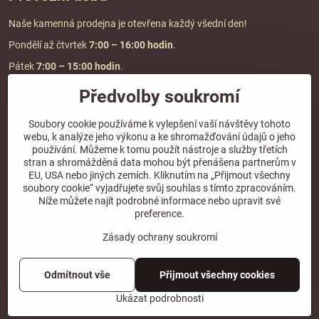
Naše kamenná prodejna je otevřena každý všední den!
Pondělí až čtvrtek
7:00
– 16:00 hodin
.
Pátek
7:00 – 15:00 hodin
.
Předvolby soukromí
Doprava a platba
Soubory cookie používáme k vylepšení vaší návštěvy tohoto
webu, k analýze jeho výkonu a ke shromažďování údajů o jeho
DOPRAVA ZDARMA
používání. Můžeme k tomu použít nástroje a služby třetích
při objednávce nad
2000 Kč vč. DPH.
stran a shromážděná data mohou být přenášena partnerům v
EU, USA nebo jiných zemích. Kliknutím na „Přijmout všechny
*Nevztahuje se na paletovou přepravu.
soubory cookie“ vyjadřujete svůj souhlas s tímto zpracováním.
Níže můžete najít podrobné informace nebo upravit své
preference.
Zásady ochrany soukromí
Odmítnout vše
Přijmout všechny cookies
©
2026
Copyright
Předvolby soukromí
Zásady ochrany soukromí
Ukázat podrobnosti
Vytvořeno systémem:
ByznysWeb.cz