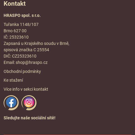
Kontakt
HRASPO spol. s r.o.
Tuřanka 1148/107
Brno 627 00
IČ: 25323610
Zapsaná u Krajského soudu v Brně,
spisová značka C 25554
DIČ: CZ25323610
Email:
shop@hraspo.cz
Obchodní podmínky
Ke stažení
Více info v sekci
kontakt
Sledujte naše sociální sítě!