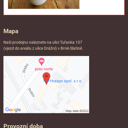
Mapa
Naši prodejnu naleznete na ulici Tuřanka 107
(vjezd do areálu z ulice Drážní) v Brně-Slatině.
Provozní doba