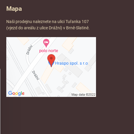
Mapa
Naši prodejnu naleznete na ulici Tuřanka 107
(vjezd do areálu z ulice Drážní) v Brně-Slatině.