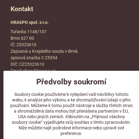
Kontakt
HRASPO spol. s r.o.
Tuřanka 1148/107
Brno 627 00
IČ: 25323610
Zapsaná u Krajského soudu v Brně,
spisová značka C 25554
DIČ: CZ25323610
Email:
shop@hraspo.cz
Předvolby soukromí
Obchodní podmínky
Ke stažení
Soubory cookie používáme k vylepšení vaší návštěvy tohoto
Více info v sekci
kontakt
webu, k analýze jeho výkonu a ke shromažďování údajů o jeho
používání. Můžeme k tomu použít nástroje a služby třetích stran
a shromážděná data mohou být přenášena partnerům v EU,
USA nebo jiných zemích. Kliknutím na „Přijmout všechny
soubory cookie“ vyjadřujete svůj souhlas s tímto zpracováním.
Sledujte naše sociální sítě!
Níže můžete najít podrobné informace nebo upravit své
preference.