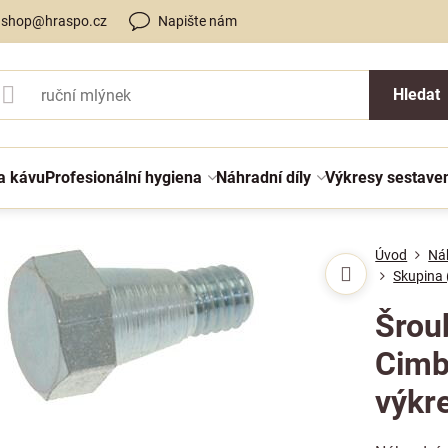
shop@hraspo.cz
Napište nám
Hledat
a kávu
Profesionální hygiena
Náhradní díly
Výkresy sestave
Úvod
Náh
Skupina 
Šrou
Cimba
výkr