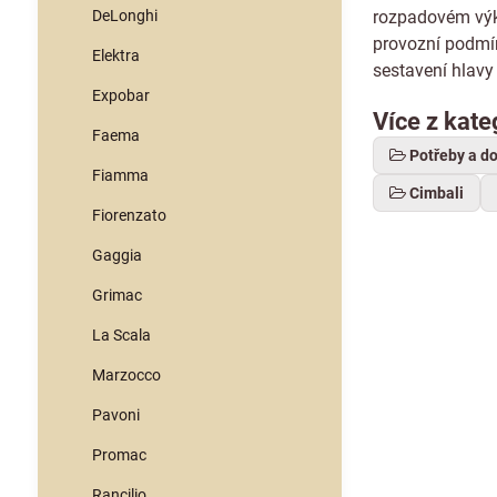
DeLonghi
rozpadovém výkr
provozní podmín
Elektra
sestavení hlavy
Expobar
Více z kate
Faema
Potřeby a d
Fiamma
Cimbali
Fiorenzato
Gaggia
Grimac
La Scala
Marzocco
Pavoni
Promac
Rancilio