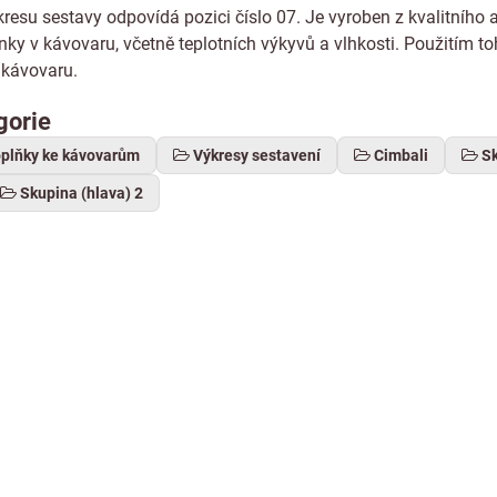
esu sestavy odpovídá pozici číslo 07. Je vyroben z kvalitního a
ky v kávovaru, včetně teplotních výkyvů a vlhkosti. Použitím to
 kávovaru.
gorie
oplňky ke kávovarům
Výkresy sestavení
Cimbali
Sk
Skupina (hlava) 2