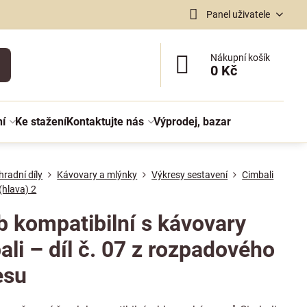
Panel uživatele
Nákupní košík
0 Kč
ní
Ke stažení
Kontaktujte nás
Výprodej, bazar
radní díly
Kávovary a mlýnky
Výkresy sestavení
Cimbali
(hlava) 2
b kompatibilní s kávovary
li – díl č. 07 z rozpadového
esu