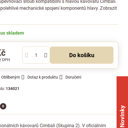
upevňovací šroub kompatibilní s hlavou kávovarů Cimbali.
 spolehlivé mechanické spojení komponentů hlavy.
Zobrazit
kus skladem
Kč
Do košíku
z DPH
k Oblíbeným
Dotaz k produktu
Doručení
slo:
134021
0
Novinky
ionálních kávovarů Cimbali (Skupina 2). V oficiálním