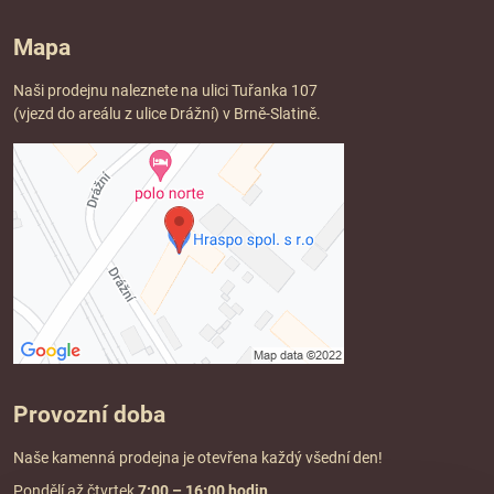
Mapa
Naši prodejnu naleznete na ulici Tuřanka 107
(vjezd do areálu z ulice Drážní) v Brně-Slatině.
Provozní doba
Naše kamenná prodejna je otevřena každý všední den!
Pondělí až čtvrtek
7:00
– 16:00 hodin
.