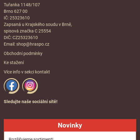
Tuřanka 1148/107
Brno 627 00
IČ: 25323610
Zapsaná u Krajského soudu v Brně,
spisová značka C 25554
DIČ: CZ25323610
Email:
shop@hraspo.cz
Obchodní podmínky
Ke stažení
Více info v sekci
kontakt
Sledujte naše sociální sítě!
Novinky
Rozšiřujeme sortiment!