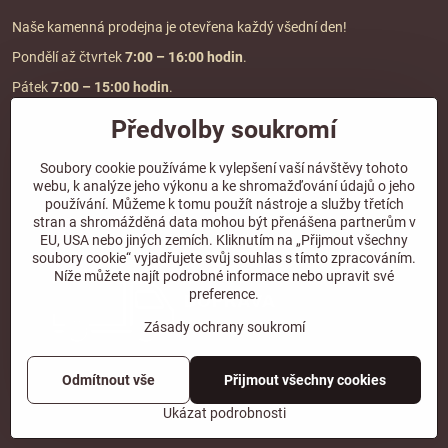
Naše kamenná prodejna je otevřena každý všední den!
Pondělí až čtvrtek
7:00
– 16:00 hodin
.
Pátek
7:00 – 15:00 hodin
.
Předvolby soukromí
Doprava a platba
Soubory cookie používáme k vylepšení vaší návštěvy tohoto
webu, k analýze jeho výkonu a ke shromažďování údajů o jeho
DOPRAVA ZDARMA
používání. Můžeme k tomu použít nástroje a služby třetích
při objednávce nad
2000 Kč vč. DPH.
stran a shromážděná data mohou být přenášena partnerům v
EU, USA nebo jiných zemích. Kliknutím na „Přijmout všechny
*Nevztahuje se na paletovou přepravu.
soubory cookie“ vyjadřujete svůj souhlas s tímto zpracováním.
Níže můžete najít podrobné informace nebo upravit své
preference.
Zásady ochrany soukromí
Odmítnout vše
Přijmout všechny cookies
©
2026
Copyright
Předvolby soukromí
Zásady ochrany soukromí
Ukázat podrobnosti
Vytvořeno systémem:
ByznysWeb.cz