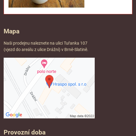
Mapa
Naši prodejnu naleznete na ulici Tuřanka 107
(vjezd do areálu z ulice Drážní) v Brně-Slatině.
Provozní doba