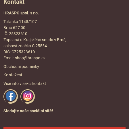
Kontakt
HRASPO spol. s r.o.
Tuřanka 1148/107
Brno 627 00
IČ: 25323610
Zapsaná u Krajského soudu v Brně,
spisová značka C 25554
DIČ: CZ25323610
Email:
shop@hraspo.cz
Obchodní podmínky
Ke stažení
Více info v sekci
kontakt
Sledujte naše sociální sítě!