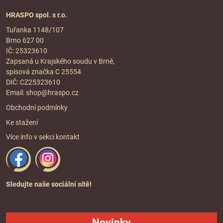
HRASPO spol. s r.o.
Tuřanka 1148/107
Brno 627 00
IČ: 25323610
Zapsaná u Krajského soudu v Brně,
spisová značka C 25554
DIČ: CZ25323610
Email:
shop@hraspo.cz
Obchodní podmínky
Ke stažení
Více info v sekci
kontakt
Sledujte naše sociální sítě!
Novinky