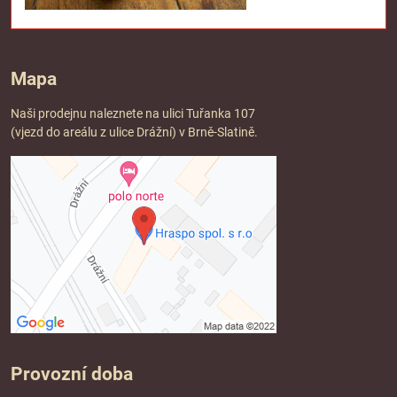
Mapa
Naši prodejnu naleznete na ulici Tuřanka 107
(vjezd do areálu z ulice Drážní) v Brně-Slatině.
Provozní doba