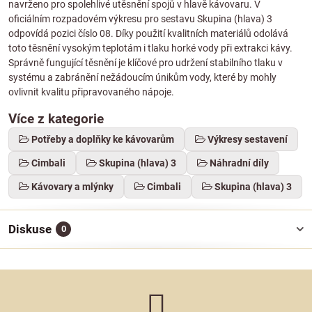
navrženo pro spolehlivé utěsnění spojů v hlavě kávovaru. V
oficiálním rozpadovém výkresu pro sestavu Skupina (hlava) 3
odpovídá pozici číslo 08. Díky použití kvalitních materiálů odolává
toto těsnění vysokým teplotám i tlaku horké vody při extrakci kávy.
Správně fungující těsnění je klíčové pro udržení stabilního tlaku v
systému a zabránění nežádoucím únikům vody, které by mohly
ovlivnit kvalitu připravovaného nápoje.
Více z kategorie
Potřeby a doplňky ke kávovarům
Výkresy sestavení
Cimbali
Skupina (hlava) 3
Náhradní díly
Kávovary a mlýnky
Cimbali
Skupina (hlava) 3
Diskuse
0