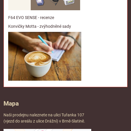
F64 EVO SENSE - recenze
Konvičky Motta - zvýhodněné sady
Mapa
Naši prodejnu naleznete na ulici Tuřanka 107
(vjezd do areálu z ulice Drážní) v Brně-Slatině.