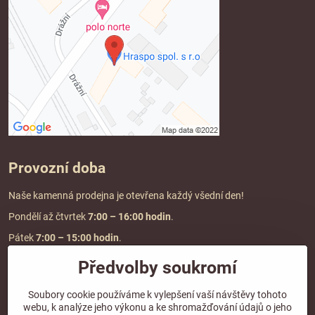
Provozní doba
Naše kamenná prodejna je otevřena každý všední den!
Pondělí až čtvrtek
7:00
– 16:00 hodin
.
Pátek
7:00 – 15:00 hodin
.
Předvolby soukromí
Doprava a platba
Soubory cookie používáme k vylepšení vaší návštěvy tohoto
webu, k analýze jeho výkonu a ke shromažďování údajů o jeho
DOPRAVA ZDARMA