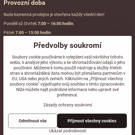
Provozní doba
Naše kamenná prodejna je otevřena každý všední den!
Pondělí až čtvrtek
7:00
– 16:00 hodin
.
Pátek
7:00 – 15:00 hodin
.
Předvolby soukromí
Doprava a platba
Soubory cookie používáme k vylepšení vaší návštěvy tohoto
webu, k analýze jeho výkonu a ke shromažďování údajů o jeho
DOPRAVA ZDARMA
používání. Můžeme k tomu použít nástroje a služby třetích
při objednávce nad
2000 Kč vč. DPH.
stran a shromážděná data mohou být přenášena partnerům v
EU, USA nebo jiných zemích. Kliknutím na „Přijmout všechny
*Nevztahuje se na paletovou přepravu.
soubory cookie“ vyjadřujete svůj souhlas s tímto zpracováním.
Níže můžete najít podrobné informace nebo upravit své
preference.
Zásady ochrany soukromí
Odmítnout vše
Přijmout všechny cookies
©
2026
Copyright
Předvolby soukromí
Zásady ochrany soukromí
Ukázat podrobnosti
Vytvořeno systémem:
ByznysWeb.cz