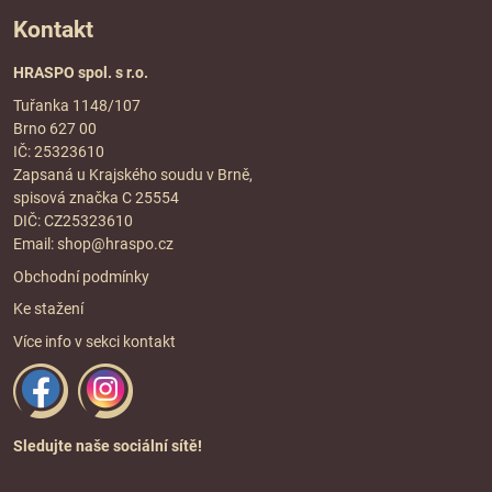
Kontakt
HRASPO spol. s r.o.
Tuřanka 1148/107
Brno 627 00
IČ: 25323610
Zapsaná u Krajského soudu v Brně,
spisová značka C 25554
DIČ: CZ25323610
Email:
shop@hraspo.cz
Obchodní podmínky
Ke stažení
Více info v sekci
kontakt
Sledujte naše sociální sítě!