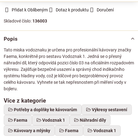
Přidat k Oblíbeným
Dotaz k produktu
Doručení
Skladové číslo:
136003
Popis
Tato miska vodoznaku je určena pro profesionální kávovary značky
Faema, konkrétně pro sestavu Vodoznak 1. Jedná se o přesný
náhradní díl, který odpovídá pozici číslo 03 na oficiálním rozpadovém
výkresu. Zajišťuje bezpečné usazení a správný chod indikačního
systému hladiny vody, což je klíčové pro bezproblémový provoz
celého kávovaru. Vyhnete se tak nepřesnostem při měření vody v
bojleru.
Více z kategorie
Potřeby a doplňky ke kávovarům
Výkresy sestavení
Faema
Vodoznak 1
Náhradní díly
Kávovary a mlýnky
Faema
Vodoznak 1