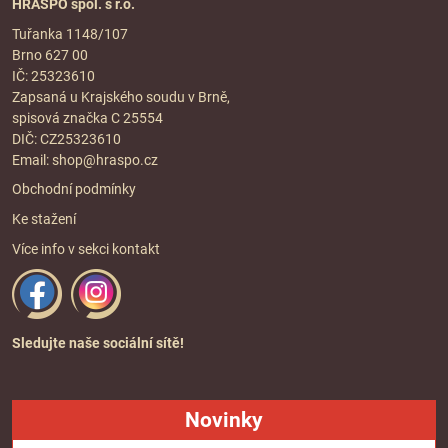
HRASPO spol. s r.o.
Tuřanka 1148/107
Brno 627 00
IČ: 25323610
Zapsaná u Krajského soudu v Brně,
spisová značka C 25554
DIČ: CZ25323610
Email:
shop@hraspo.cz
Obchodní podmínky
Ke stažení
Více info v sekci
kontakt
Sledujte naše sociální sítě!
Novinky