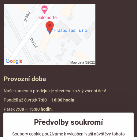
Provozní doba
Naše kamenná prodejna je otevřena každý všední den!
Pondělí až čtvrtek
7:00
– 16:00 hodin
.
Pátek
7:00 – 15:00 hodin
.
Předvolby soukromí
Doprava a platba
Soubory cookie používáme k vylepšení vaší návštěvy tohoto