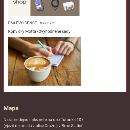
F64 EVO SENSE - recenze
Konvičky Motta - zvýhodněné sady
Mapa
Naši prodejnu naleznete na ulici Tuřanka 107
(vjezd do areálu z ulice Drážní) v Brně-Slatině.