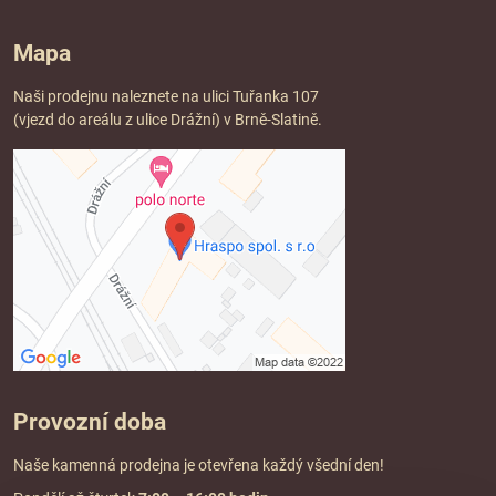
Mapa
Naši prodejnu naleznete na ulici Tuřanka 107
(vjezd do areálu z ulice Drážní) v Brně-Slatině.
Provozní doba
Naše kamenná prodejna je otevřena každý všední den!