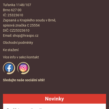
Tuřanka 1148/107
Brno 627 00
IČ: 25323610
Zapsaná u Krajského soudu v Brně,
spisová značka C 25554
DIČ: CZ25323610
Email:
shop@hraspo.cz
Obchodní podmínky
Ke stažení
Více info v sekci
kontakt
Sledujte naše sociální sítě!
Novinky