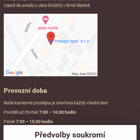
(vjezd do areálu z ulice Drážní) v Brně-Slatině.
Provozní doba
Naše kamenná prodejna je otevřena každý všední den!
Pondělí až čtvrtek
7:00
– 16:00 hodin
.
Pátek
7:00 – 15:00 hodin
.
Předvolby soukromí