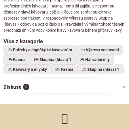
Těsnicí O-kroužek je určen pro spařovací hlavu (skupinu)
profesionálních kávovarů Faema. Tento díl zajišťuje nezbytnou
těsnost v hlavě kávovaru, což je klíčové pro správnou extrakci
espressa pod tlakem. V rozpadovém výkresu sestavy Skupina
(hlava) 1 odpovídá pozici číslo 01. Pravidelná výměna tohoto těsnění
předchází únikům vody kolem hlavy kávovaru během přípravy kávy.
Více z kategorie
Potřeby a doplňky ke kávovarům
Výkresy sestavení
Faema
Skupina (hlava) 1
Náhradní díly
Kávovary a mlýnky
Faema
Skupina (hlava) 1
Diskuse
0