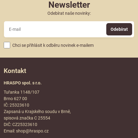
Newsletter
Odebírat naše novinky:
Odebírat
Chci se přihlásit k odběru novinek e-mailem
Kontakt
HRASPO spol. s r.o.
Tuřanka 1148/107
Brno 627 00
IČ: 25323610
Zapsaná u Krajského soudu v Brně,
spisová značka C 25554
DIČ: CZ25323610
Email:
shop@hraspo.cz