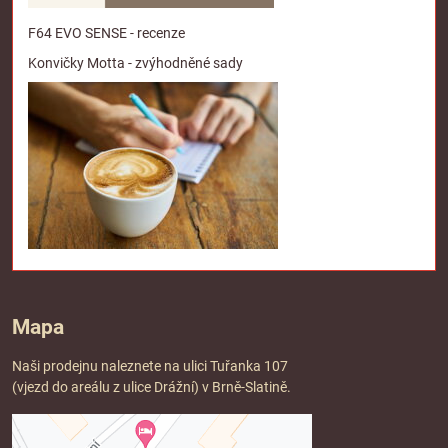
F64 EVO SENSE - recenze
Konvičky Motta - zvýhodněné sady
Mapa
Naši prodejnu naleznete na ulici Tuřanka 107
(vjezd do areálu z ulice Drážní) v Brně-Slatině.