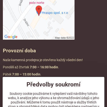
Provozní doba
Naše kamenná prodejna je otevřena každý všední den!
Pondělí až čtvrtek
7:00
– 16:00 hodin
.
Pátek
7:00 – 15:00 hodin
.
Předvolby soukromí
Doprava a platba
Soubory cookie používáme k vylepšení vaší návštěvy tohoto
webu, k analýze jeho výkonu a ke shromažďování údajů o jeho
DOPRAVA ZDARMA
používání. Můžeme k tomu použít nástroje a služby třetích
při objednávce nad
2000 Kč vč. DPH.
stran a shromážděná data mohou být přenášena partnerům v