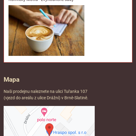
Mapa
Naši prodejnu naleznete na ulici Tuřanka 107
(vjezd do areálu z ulice Drážní) v Brně-Slatině.