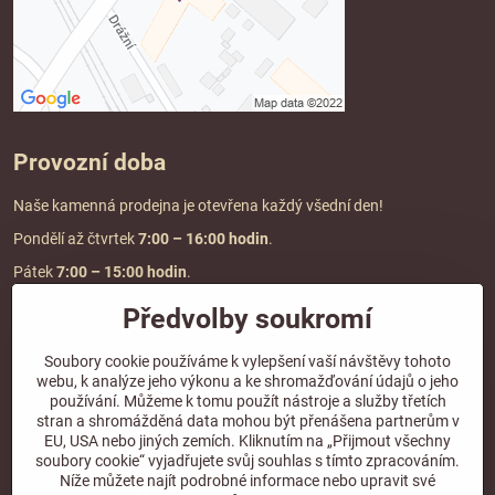
Provozní doba
Naše kamenná prodejna je otevřena každý všední den!
Pondělí až čtvrtek
7:00
– 16:00 hodin
.
Pátek
7:00 – 15:00 hodin
.
Předvolby soukromí
Doprava a platba
Soubory cookie používáme k vylepšení vaší návštěvy tohoto
webu, k analýze jeho výkonu a ke shromažďování údajů o jeho
DOPRAVA ZDARMA
používání. Můžeme k tomu použít nástroje a služby třetích
při objednávce nad
2000 Kč vč. DPH.
stran a shromážděná data mohou být přenášena partnerům v
EU, USA nebo jiných zemích. Kliknutím na „Přijmout všechny
*Nevztahuje se na paletovou přepravu.
soubory cookie“ vyjadřujete svůj souhlas s tímto zpracováním.
Níže můžete najít podrobné informace nebo upravit své