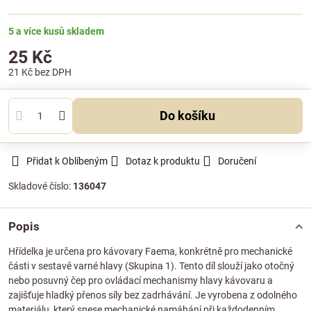
5 a více kusů skladem
25 Kč
21 Kč
bez DPH
Do košíku
Přidat k Oblíbeným
Dotaz k produktu
Doručení
Skladové číslo:
136047
Popis
Hřídelka je určena pro kávovary Faema, konkrétně pro mechanické
části v sestavě varné hlavy (Skupina 1). Tento díl slouží jako otočný
nebo posuvný čep pro ovládací mechanismy hlavy kávovaru a
zajišťuje hladký přenos síly bez zadrhávání. Je vyrobena z odolného
materiálu, který snese mechanické namáhání při každodenním