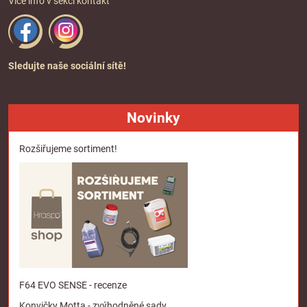
Více info v sekci
kontakt
Sledujte naše sociální sítě!
Novinky
Rozšiřujeme sortiment!
F64 EVO SENSE - recenze
Konvičky Motta - zvýhodněné sady