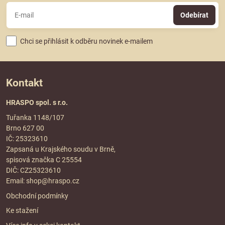
Odebírat
Chci se přihlásit k odběru novinek e-mailem
Kontakt
HRASPO spol. s r.o.
Tuřanka 1148/107
Brno 627 00
IČ: 25323610
Zapsaná u Krajského soudu v Brně,
spisová značka C 25554
DIČ: CZ25323610
Email:
shop@hraspo.cz
Obchodní podmínky
Ke stažení