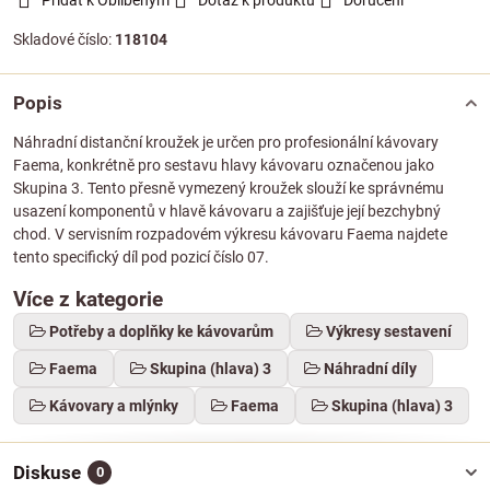
Přidat k Oblíbeným
Dotaz k produktu
Doručení
Skladové číslo:
118104
Popis
Náhradní distanční kroužek je určen pro profesionální kávovary
Faema, konkrétně pro sestavu hlavy kávovaru označenou jako
Skupina 3. Tento přesně vymezený kroužek slouží ke správnému
usazení komponentů v hlavě kávovaru a zajišťuje její bezchybný
chod. V servisním rozpadovém výkresu kávovaru Faema najdete
tento specifický díl pod pozicí číslo 07.
Více z kategorie
Potřeby a doplňky ke kávovarům
Výkresy sestavení
Faema
Skupina (hlava) 3
Náhradní díly
Kávovary a mlýnky
Faema
Skupina (hlava) 3
Diskuse
0