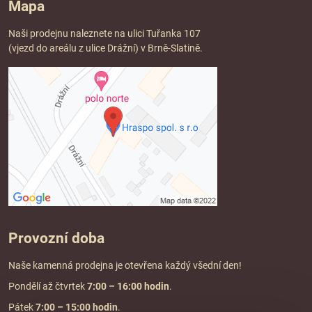
Mapa
Naši prodejnu naleznete na ulici Tuřanka 107
(vjezd do areálu z ulice Drážní) v Brně-Slatině.
Provozní doba
Naše kamenná prodejna je otevřena každý všední den!
Pondělí až čtvrtek
7:00
– 16:00 hodin
.
Pátek
7:00 – 15:00 hodin
.