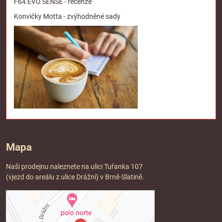
F64 EVO SENSE - recenze
Konvičky Motta - zvýhodněné sady
Mapa
Naši prodejnu naleznete na ulici Tuřanka 107
(vjezd do areálu z ulice Drážní) v Brně-Slatině.