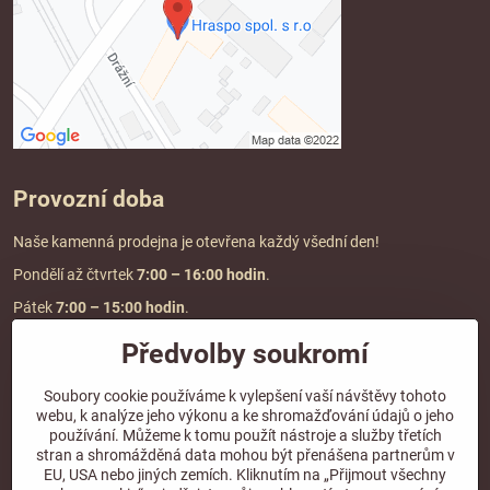
Provozní doba
Naše kamenná prodejna je otevřena každý všední den!
Pondělí až čtvrtek
7:00
– 16:00 hodin
.
Pátek
7:00 – 15:00 hodin
.
Předvolby soukromí
Doprava a platba
Soubory cookie používáme k vylepšení vaší návštěvy tohoto
webu, k analýze jeho výkonu a ke shromažďování údajů o jeho
DOPRAVA ZDARMA
používání. Můžeme k tomu použít nástroje a služby třetích
při objednávce nad
2000 Kč vč. DPH.
stran a shromážděná data mohou být přenášena partnerům v
EU, USA nebo jiných zemích. Kliknutím na „Přijmout všechny
*Nevztahuje se na paletovou přepravu.