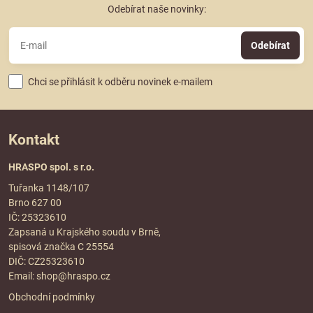
Odebírat naše novinky:
Odebírat
Chci se přihlásit k odběru novinek e-mailem
Kontakt
HRASPO spol. s r.o.
Tuřanka 1148/107
Brno 627 00
IČ: 25323610
Zapsaná u Krajského soudu v Brně,
spisová značka C 25554
DIČ: CZ25323610
Email:
shop@hraspo.cz
Obchodní podmínky