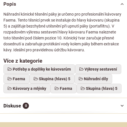
Popis
Náhradní kónické těsnění páky je určeno pro profesionální kávovary
Faema. Tento těsnicí prvek se instaluje do hlavy kávovaru (skupina
5) a zajišťuje bezchybné utěsnění při upnutí páky (portafiltru). V
rozpadovém výkresu sestavení hlavy kávovaru Faema naleznete
toto těsnění pod číslem pozice 10. Kónický tvar zaručuje přesné
dosednutí a zabraňuje protékání vody kolem páky během extrakce
kávy. Ideální pro pravidelnou údržbu kávovaru.
Více z kategorie
Potřeby a doplňky ke kávovarům
Výkresy sestavení
Faema
Skupina (hlava) 5
Náhradní díly
Kávovary a mlýnky
Faema
Skupina (hlava) 5
Diskuse
0