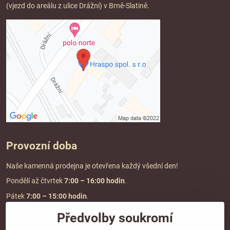
(vjezd do areálu z ulice Drážní) v Brně-Slatině.
Provozní doba
Naše kamenná prodejna je otevřena každý všední den!
Pondělí až čtvrtek
7:00
– 16:00 hodin
.
Pátek
7:00 – 15:00 hodin
.
Předvolby soukromí