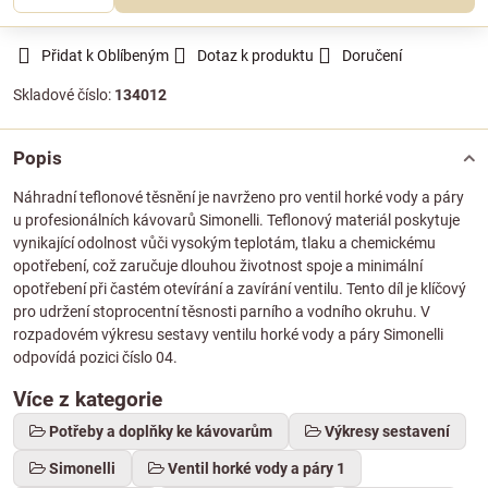
Přidat k Oblíbeným
Dotaz k produktu
Doručení
Skladové číslo:
134012
Popis
Náhradní teflonové těsnění je navrženo pro ventil horké vody a páry
u profesionálních kávovarů Simonelli. Teflonový materiál poskytuje
vynikající odolnost vůči vysokým teplotám, tlaku a chemickému
opotřebení, což zaručuje dlouhou životnost spoje a minimální
opotřebení při častém otevírání a zavírání ventilu. Tento díl je klíčový
pro udržení stoprocentní těsnosti parního a vodního okruhu. V
rozpadovém výkresu sestavy ventilu horké vody a páry Simonelli
odpovídá pozici číslo 04.
Více z kategorie
Potřeby a doplňky ke kávovarům
Výkresy sestavení
Simonelli
Ventil horké vody a páry 1