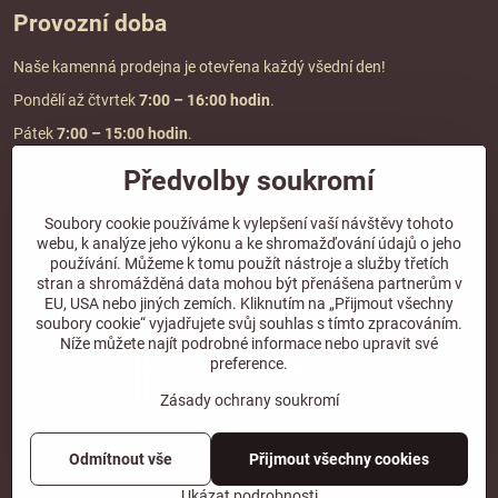
Provozní doba
Naše kamenná prodejna je otevřena každý všední den!
Pondělí až čtvrtek
7:00
– 16:00 hodin
.
Pátek
7:00 – 15:00 hodin
.
Předvolby soukromí
Doprava a platba
Soubory cookie používáme k vylepšení vaší návštěvy tohoto
webu, k analýze jeho výkonu a ke shromažďování údajů o jeho
DOPRAVA ZDARMA
používání. Můžeme k tomu použít nástroje a služby třetích
při objednávce nad
2000 Kč vč. DPH.
stran a shromážděná data mohou být přenášena partnerům v
EU, USA nebo jiných zemích. Kliknutím na „Přijmout všechny
*Nevztahuje se na paletovou přepravu.
soubory cookie“ vyjadřujete svůj souhlas s tímto zpracováním.
Níže můžete najít podrobné informace nebo upravit své
preference.
Zásady ochrany soukromí
Odmítnout vše
Přijmout všechny cookies
©
2026
Copyright
Předvolby soukromí
Zásady ochrany soukromí
Ukázat podrobnosti