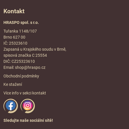
Kontakt
HRASPO spol. s r.o.
Tuřanka 1148/107
Brno 627 00
IČ: 25323610
Zapsaná u Krajského soudu v Brně,
spisová značka C 25554
DIČ: CZ25323610
Email:
shop@hraspo.cz
Obchodní podmínky
Ke stažení
Více info v sekci
kontakt
Sledujte naše sociální sítě!