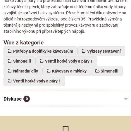
horké vody a páry 1 u profesionálních kávovarů Simonelli. Jedná se o
klíčový těsnicí prvek, který zabraňuje nechtěnému úniku vody či páry
a zajišťuje správný tlak v systému. Přesné umístění dílu naleznete na
oficiálním rozpadovém výkresu pod číslem 05. Pravidelná výměna
těsnění je nezbytná pro spolehlivý provoz kávovaru a zachování
stabilního výkonu při přípravě teplých nápojů.
Více z kategorie
Potřeby a doplňky ke kávovarům
Výkresy sestavení
Simonelli
Ventil horké vody a páry 1
Náhradní díly
Kávovary a mlýnky
Simonelli
Ventil horké vody a páry 1
Diskuse
0