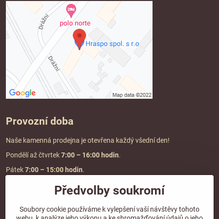
Provozní doba
Naše kamenná prodejna je otevřena každý všední den!
Pondělí až čtvrtek
7:00
– 16:00 hodin
.
Pátek
7:00 – 15:00 hodin
.
Předvolby soukromí
Doprava a platba
Soubory cookie používáme k vylepšení vaší návštěvy tohoto
webu, k analýze jeho výkonu a ke shromažďování údajů o jeho