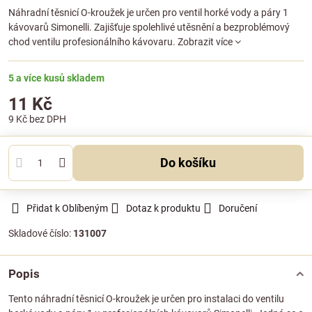
Náhradní těsnicí O-kroužek je určen pro ventil horké vody a páry 1
kávovarů Simonelli. Zajišťuje spolehlivé utěsnění a bezproblémový
chod ventilu profesionálního kávovaru.
Zobrazit více
5 a více kusů skladem
11 Kč
9 Kč
bez DPH
Do košíku
Přidat k Oblíbeným
Dotaz k produktu
Doručení
Skladové číslo:
131007
Popis
Tento náhradní těsnicí O-kroužek je určen pro instalaci do ventilu