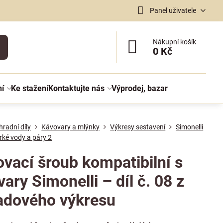
Panel uživatele
Nákupní košík
0 Kč
ní
Ke stažení
Kontaktujte nás
Výprodej, bazar
radní díly
Kávovary a mlýnky
Výkresy sestavení
Simonelli
orké vody a páry 2
ovací šroub kompatibilní s
ary Simonelli – díl č. 08 z
adového výkresu