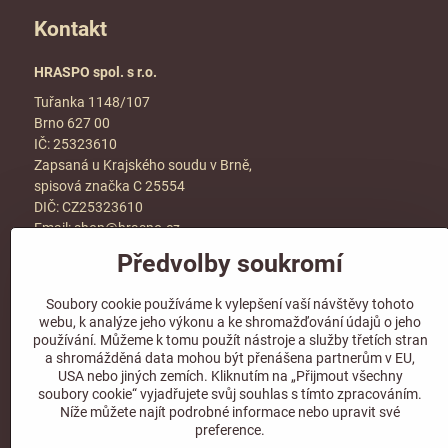
Kontakt
HRASPO spol. s r.o.
Tuřanka 1148/107
Brno 627 00
IČ: 25323610
Zapsaná u Krajského soudu v Brně,
spisová značka C 25554
DIČ: CZ25323610
Email:
shop@hraspo.cz
Předvolby soukromí
Obchodní podmínky
Ke stažení
Soubory cookie používáme k vylepšení vaší návštěvy tohoto
Více info v sekci
kontakt
webu, k analýze jeho výkonu a ke shromažďování údajů o jeho
používání. Můžeme k tomu použít nástroje a služby třetích stran
a shromážděná data mohou být přenášena partnerům v EU,
USA nebo jiných zemích. Kliknutím na „Přijmout všechny
soubory cookie“ vyjadřujete svůj souhlas s tímto zpracováním.
Sledujte naše sociální sítě!
Níže můžete najít podrobné informace nebo upravit své
preference.