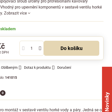
spojovací šroub určený pro profesionální kávovary
. Vhodný pro upevnění komponentů v sestavě ventilu horké
ry.
Zobrazit více
 skladem
Kč
Do košíku
z DPH
k Oblíbeným
Dotaz k produktu
Doručení
slo:
141015
0
Novinky
pro montáž v sestavě ventilu horké vody a páry. Jedná se o