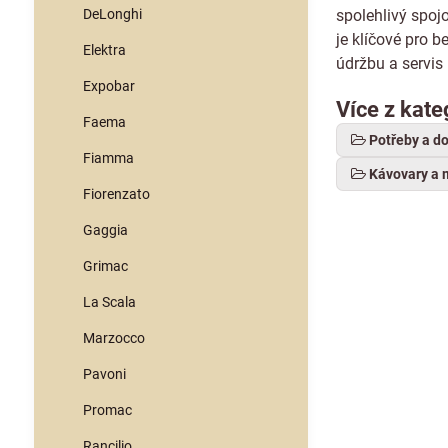
DeLonghi
spolehlivý spojo
je klíčové pro 
Elektra
údržbu a servis
Expobar
Více z kate
Faema
Potřeby a d
Fiamma
Kávovary a 
Fiorenzato
Gaggia
Grimac
La Scala
Marzocco
Pavoni
Promac
Rancilio