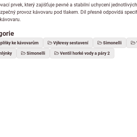
vací prvek, který zajišťuje pevné a stabilní uchycení jednotlivýc
bezpečný provoz kávovaru pod tlakem. Díl přesně odpovídá speci
 kávovaru.
gorie
oplňky ke kávovarům
Výkresy sestavení
Simonelli
mlýnky
Simonelli
Ventil horké vody a páry 2