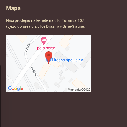
Mapa
Naši prodejnu naleznete na ulici Tuřanka 107
(vjezd do areálu z ulice Drážní) v Brně-Slatině.