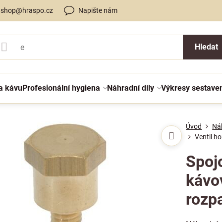
shop@hraspo.cz
Napište nám
Hledat
a kávu
Profesionální hygiena
Náhradní díly
Výkresy sestave
Úvod
Náh
Ventil h
Spoj
kávov
rozp