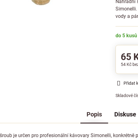
Náhradní 
Simonelli
vody a pá
do 5 kusů
65 
54 Kč
be
Přidat 
Skladové čí
Popis
Diskuse
šroub je určen pro profesionální kávovary Simonelli, konkrétně 