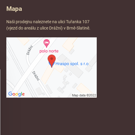
Mapa
Naši prodejnu naleznete na ulici Tuřanka 107
(vjezd do areálu z ulice Drážní) v Brně-Slatině.