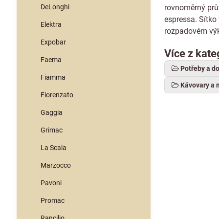
DeLonghi
rovnoměrný průt
espressa. Sítko
Elektra
rozpadovém výkr
Expobar
Více z kate
Faema
Potřeby a d
Fiamma
Kávovary a 
Fiorenzato
Gaggia
Grimac
La Scala
Marzocco
Pavoni
Promac
Rancilio