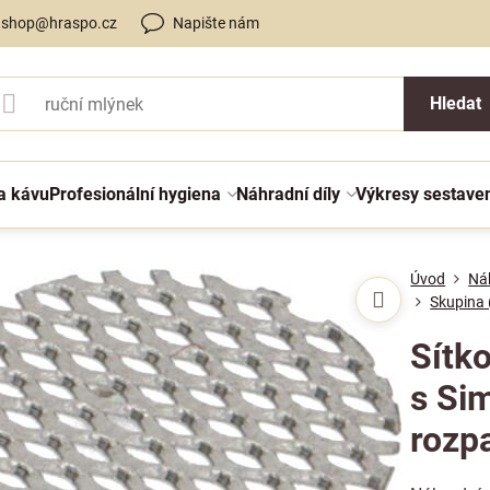
shop@hraspo.cz
Napište nám
Hledat
a kávu
Profesionální hygiena
Náhradní díly
Výkresy sestave
Úvod
Náh
Skupina 
Sítk
s Sim
rozp