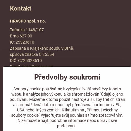
Kontakt
HRASPO spol. s r.o.
Tuřanka 1148/107
Brno 627 00
IČ: 25323610
Zapsaná u Krajského soudu v Brně,
spisová značka C 25554
DIČ: CZ25323610
Email:
shop@hraspo.cz
Předvolby soukromí
Obchodní podmínky
Ke stažení
Soubory cookie používáme k vylepšení vaší návštěvy tohoto
Více info v sekci
kontakt
webu, k analýze jeho výkonu a ke shromažďování údajů o jeho
používání. Můžeme k tomu použít nástroje a služby třetích stran
a shromážděná data mohou být přenášena partnerům v EU,
USA nebo jiných zemích. Kliknutím na „Přijmout všechny
soubory cookie“ vyjadřujete svůj souhlas s tímto zpracováním.
Sledujte naše sociální sítě!
Níže můžete najít podrobné informace nebo upravit své
preference.