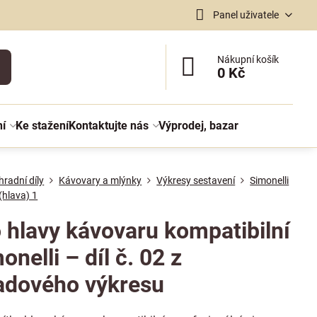
Panel uživatele
Nákupní košík
0 Kč
ní
Ke stažení
Kontaktujte nás
Výprodej, bazar
radní díly
Kávovary a mlýnky
Výkresy sestavení
Simonelli
(hlava) 1
o hlavy kávovaru kompatibilní
onelli – díl č. 02 z
adového výkresu