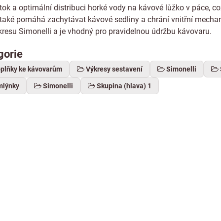
ok a optimální distribuci horké vody na kávové lůžko v páce, co
 také pomáhá zachytávat kávové sedliny a chrání vnitřní mecha
esu Simonelli a je vhodný pro pravidelnou údržbu kávovaru.
gorie
oplňky ke kávovarům
Výkresy sestavení
Simonelli
mlýnky
Simonelli
Skupina (hlava) 1