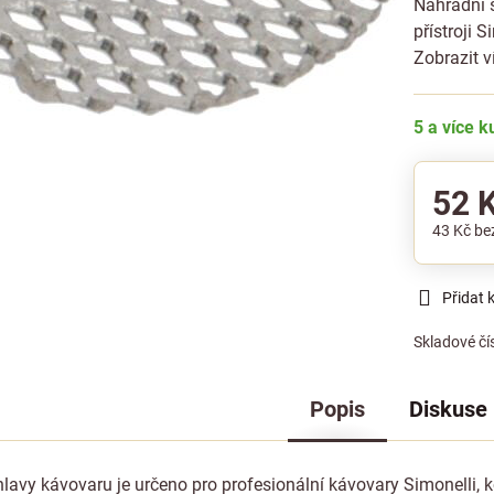
Náhradní s
přístroji 
Zobrazit v
5 a více 
52 
43 Kč
be
Přidat 
Skladové čí
Popis
Diskuse
hlavy kávovaru je určeno pro profesionální kávovary Simonelli, k