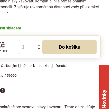
ítko hlavy kávovaru kompatibilní s profesionálními
Simonelli. Zajišťuje rovnoměrnou distribuci vody při extrakci.
íce
kusů skladem
Kč
Do košíku
z DPH
k Oblíbeným
Dotaz k produktu
Doručení
slo:
136060
0
Novinky
onkrétně pro sestavu hlavy kávovaru. Tento díl zajišťuje