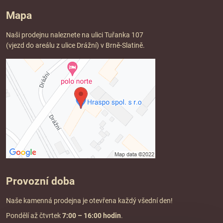
Mapa
Naši prodejnu naleznete na ulici Tuřanka 107
(vjezd do areálu z ulice Drážní) v Brně-Slatině.
Provozní doba
Naše kamenná prodejna je otevřena každý všední den!
Pondělí až čtvrtek
7:00
– 16:00 hodin
.