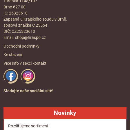
Tuřanka 1148/107
Brno 627 00
IČ: 25323610
Zapsaná u Krajského soudu v Brně,
spisová značka C 25554
DIČ: CZ25323610
Email:
shop@hraspo.cz
Obchodní podmínky
Ke stažení
Více info v sekci
kontakt
Sledujte naše sociální sítě!
Novinky
Rozšiřujeme sortiment!