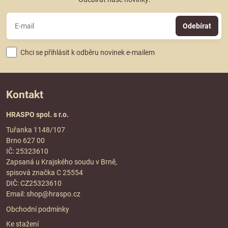
Odebírat
Chci se přihlásit k odběru novinek e-mailem
Kontakt
HRASPO spol. s r.o.
Tuřanka 1148/107
Brno 627 00
IČ: 25323610
Zapsaná u Krajského soudu v Brně,
spisová značka C 25554
DIČ: CZ25323610
Email:
shop@hraspo.cz
Obchodní podmínky
Ke stažení