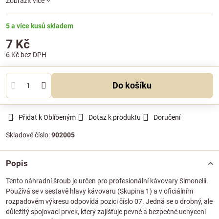
Zobrazit více
5 a více kusů skladem
7 Kč
6 Kč
bez DPH
Do košíku
Přidat k Oblíbeným
Dotaz k produktu
Doručení
Skladové číslo:
902005
Popis
Tento náhradní šroub je určen pro profesionální kávovary Simonelli.
Používá se v sestavě hlavy kávovaru (Skupina 1) a v oficiálním
rozpadovém výkresu odpovídá pozici číslo 07. Jedná se o drobný, ale
důležitý spojovací prvek, který zajišťuje pevné a bezpečné uchycení