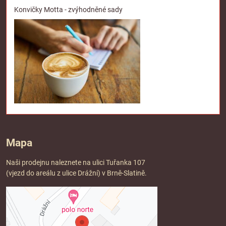
Konvičky Motta - zvýhodněné sady
Mapa
Naši prodejnu naleznete na ulici Tuřanka 107
(vjezd do areálu z ulice Drážní) v Brně-Slatině.