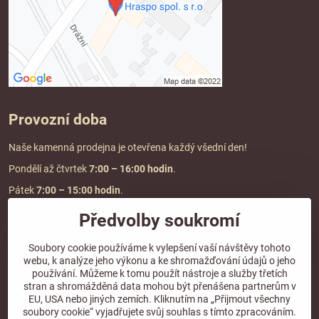
Provozní doba
Naše kamenná prodejna je otevřena každý všední den!
Pondělí až čtvrtek
7:00
– 16:00 hodin
.
Pátek
7:00 – 15:00 hodin
.
Předvolby soukromí
Doprava a platba
Soubory cookie používáme k vylepšení vaší návštěvy tohoto
webu, k analýze jeho výkonu a ke shromažďování údajů o jeho
DOPRAVA ZDARMA
používání. Můžeme k tomu použít nástroje a služby třetích
při objednávce nad
2000 Kč vč. DPH.
stran a shromážděná data mohou být přenášena partnerům v
EU, USA nebo jiných zemích. Kliknutím na „Přijmout všechny
*Nevztahuje se na paletovou přepravu.
soubory cookie“ vyjadřujete svůj souhlas s tímto zpracováním.