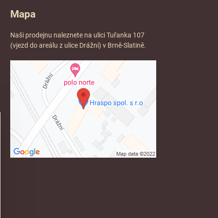
Mapa
Naši prodejnu naleznete na ulici Tuřanka 107
(vjezd do areálu z ulice Drážní) v Brně-Slatině.