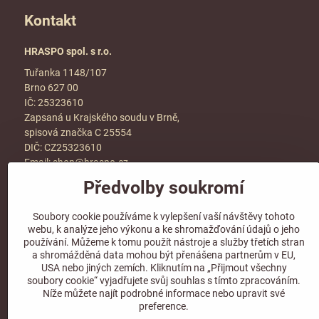
Kontakt
HRASPO spol. s r.o.
Tuřanka 1148/107
Brno 627 00
IČ: 25323610
Zapsaná u Krajského soudu v Brně,
spisová značka C 25554
DIČ: CZ25323610
Email:
shop@hraspo.cz
Předvolby soukromí
Obchodní podmínky
Ke stažení
Soubory cookie používáme k vylepšení vaší návštěvy tohoto
Více info v sekci
kontakt
webu, k analýze jeho výkonu a ke shromažďování údajů o jeho
používání. Můžeme k tomu použít nástroje a služby třetích stran
a shromážděná data mohou být přenášena partnerům v EU,
USA nebo jiných zemích. Kliknutím na „Přijmout všechny
soubory cookie“ vyjadřujete svůj souhlas s tímto zpracováním.
Sledujte naše sociální sítě!
Níže můžete najít podrobné informace nebo upravit své
preference.