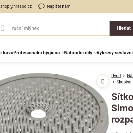
shop@hraspo.cz
Napište nám
Hledat
a kávu
Profesionální hygiena
Náhradní díly
Výkresy sestave
Úvod
Náh
Skupina 
Sítk
Simon
rozp