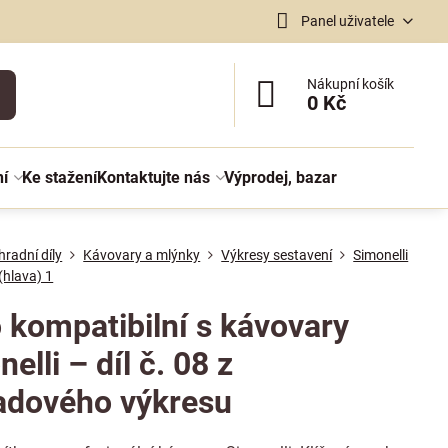
Panel uživatele
Nákupní košík
0 Kč
ní
Ke stažení
Kontaktujte nás
Výprodej, bazar
radní díly
Kávovary a mlýnky
Výkresy sestavení
Simonelli
(hlava) 1
o kompatibilní s kávovary
elli – díl č. 08 z
adového výkresu