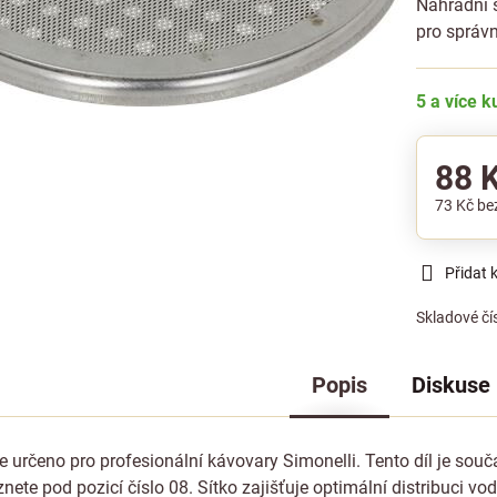
Náhradní s
pro správn
5 a více 
88 
73 Kč
be
Přidat 
Skladové čí
Popis
Diskuse
je určeno pro profesionální kávovary Simonelli. Tento díl je so
znete pod pozicí číslo 08. Sítko zajišťuje optimální distribuci vod