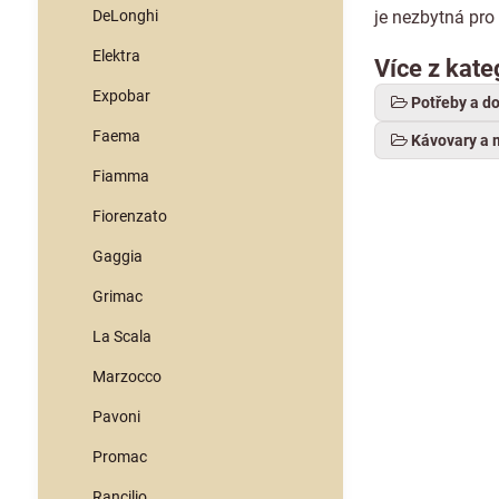
DeLonghi
je nezbytná pro
Elektra
Více z kate
Expobar
Potřeby a d
Faema
Kávovary a 
Fiamma
Fiorenzato
Gaggia
Grimac
La Scala
Marzocco
Pavoni
Promac
Rancilio