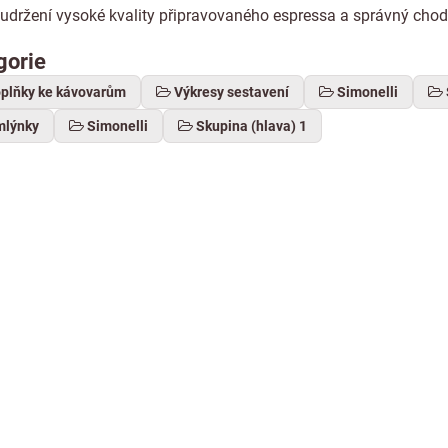
 udržení vysoké kvality připravovaného espressa a správný cho
gorie
oplňky ke kávovarům
Výkresy sestavení
Simonelli
mlýnky
Simonelli
Skupina (hlava) 1