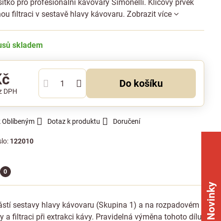
ítko pro profesionální kávovary Simonelli. Klíčový prvek
ou filtraci v sestavě hlavy kávovaru.
Zobrazit více
kusů skladem
Kč
Do košíku
z DPH
k Oblíbeným
Dotaz k produktu
Doručení
slo:
122010
0
Novinky
učástí sestavy hlavy kávovaru (Skupina 1) a na rozpadovém
y a filtraci při extrakci kávy. Pravidelná výměna tohoto dílu