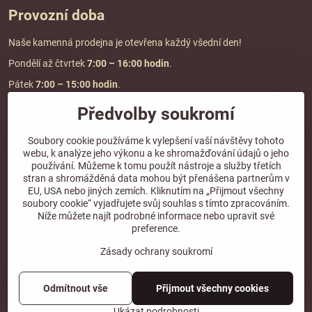
Provozní doba
Naše kamenná prodejna je otevřena každý všední den!
Pondělí až čtvrtek
7:00
– 16:00 hodin
.
Pátek
7:00 – 15:00 hodin
.
Předvolby soukromí
Doprava a platba
Soubory cookie používáme k vylepšení vaší návštěvy tohoto
webu, k analýze jeho výkonu a ke shromažďování údajů o jeho
DOPRAVA ZDARMA
používání. Můžeme k tomu použít nástroje a služby třetích
při objednávce nad
2000 Kč vč. DPH.
stran a shromážděná data mohou být přenášena partnerům v
EU, USA nebo jiných zemích. Kliknutím na „Přijmout všechny
*Nevztahuje se na paletovou přepravu.
soubory cookie“ vyjadřujete svůj souhlas s tímto zpracováním.
Níže můžete najít podrobné informace nebo upravit své
preference.
Zásady ochrany soukromí
Odmítnout vše
Přijmout všechny cookies
©
2026
Copyright
Předvolby soukromí
Zásady ochrany soukromí
Ukázat podrobnosti