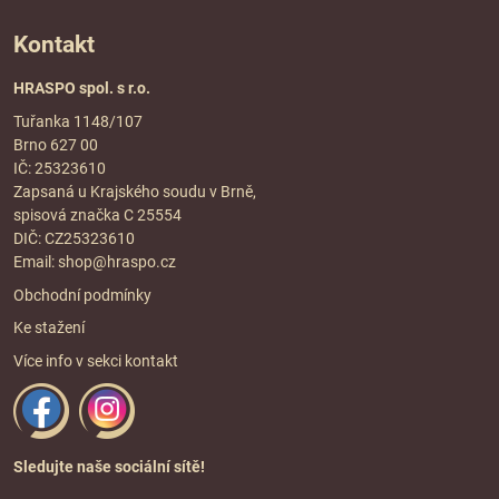
Kontakt
HRASPO spol. s r.o.
Tuřanka 1148/107
Brno 627 00
IČ: 25323610
Zapsaná u Krajského soudu v Brně,
spisová značka C 25554
DIČ: CZ25323610
Email:
shop@hraspo.cz
Obchodní podmínky
Ke stažení
Více info v sekci
kontakt
Sledujte naše sociální sítě!