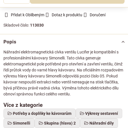
Přidat k Oblíbeným
Dotaz k produktu
Doručení
Skladové číslo:
113030
Popis
Náhradní elektromagnetická cívka ventilu Lucifer je kompatibilní s
profesionálními kávovary Simonelli. Tato cívka generuje
elektromagnetické pole potřebné pro otevření a zavření ventilu, čímž
řídí průtok vody do varné hlavy kávovaru. Na oficiálním rozpadovém
výkresu hlavy kávovaru Simonelli odpovídá pozici číslo 05. Pokud
kávovar nespouští extrakci nebo ventil nereaguje na stisk tlačítka,
bývá příčinou právě vadná cívka. Výměna tohoto elektrického dílu
obnoví správnou funkci celého ventilu.
Více z kategorie
Potřeby a doplňky ke kávovarům
Výkresy sestavení
Simonelli
Skupina (hlava) 2
Náhradní díly