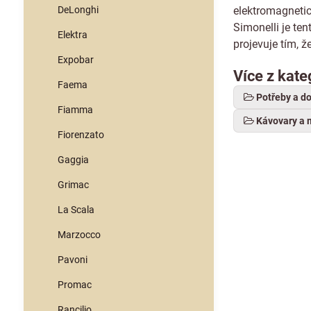
DeLonghi
elektromagnetic
Simonelli je ten
Elektra
projevuje tím, ž
Expobar
Více z kate
Faema
Potřeby a d
Fiamma
Kávovary a 
Fiorenzato
Gaggia
Grimac
La Scala
Marzocco
Pavoni
Promac
Rancilio