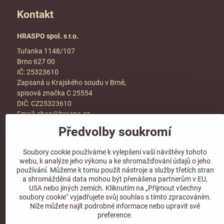
Kontakt
HRASPO spol. s r.o.
Tuřanka 1148/107
Brno 627 00
IČ: 25323610
Zapsaná u Krajského soudu v Brně,
spisová značka C 25554
DIČ: CZ25323610
Email:
shop@hraspo.cz
Předvolby soukromí
Obchodní podmínky
Ke stažení
Soubory cookie používáme k vylepšení vaší návštěvy tohoto
Více info v sekci
kontakt
webu, k analýze jeho výkonu a ke shromažďování údajů o jeho
používání. Můžeme k tomu použít nástroje a služby třetích stran
a shromážděná data mohou být přenášena partnerům v EU,
USA nebo jiných zemích. Kliknutím na „Přijmout všechny
soubory cookie“ vyjadřujete svůj souhlas s tímto zpracováním.
Sledujte naše sociální sítě!
Níže můžete najít podrobné informace nebo upravit své
preference.