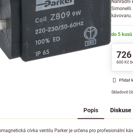
Náhradní e
Simonelli.
kávovaru
do 5 kusů
726
600 Kč
b
Přidat 
Skladové čí
Popis
Diskuse
omagnetická cívka ventilu Parker je určena pro profesionální káv