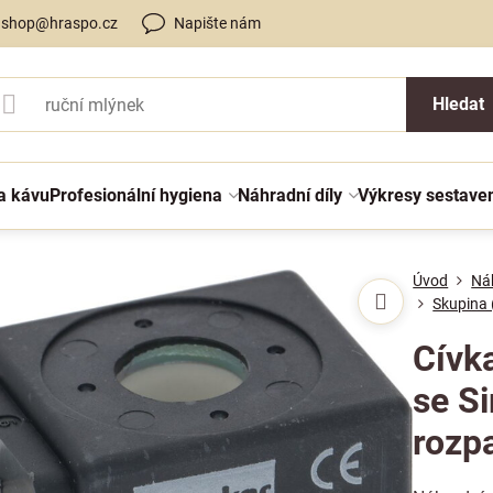
shop@hraspo.cz
Napište nám
Hledat
a kávu
Profesionální hygiena
Náhradní díly
Výkresy sestave
Úvod
Náh
Skupina 
Cívka
se Si
rozp