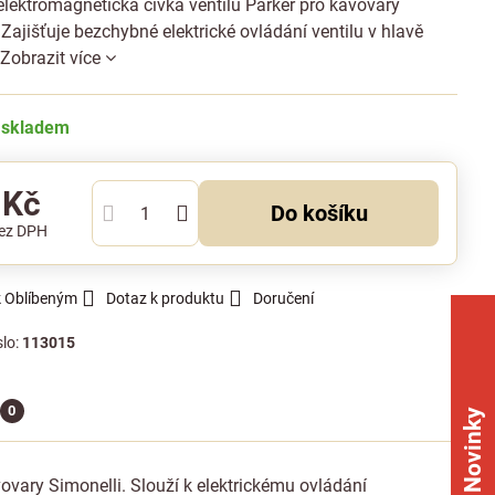
lektromagnetická cívka ventilu Parker pro kávovary
 Zajišťuje bezchybné elektrické ovládání ventilu v hlavě
.
Zobrazit více
 skladem
 Kč
Do košíku
ez DPH
k Oblíbeným
Dotaz k produktu
Doručení
slo:
113015
0
Novinky
ovary Simonelli. Slouží k elektrickému ovládání