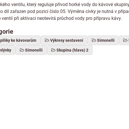
kého ventilu, který reguluje přívod horké vody do kávové skup
to díl zařazen pod pozicí číslo 05. Výměna cívky je nutná v příp
e ventil při aktivaci neotevírá průchod vody pro přípravu kávy.
gorie
oplňky ke kávovarům
Výkresy sestavení
Simonelli
mlýnky
Simonelli
Skupina (hlava) 2