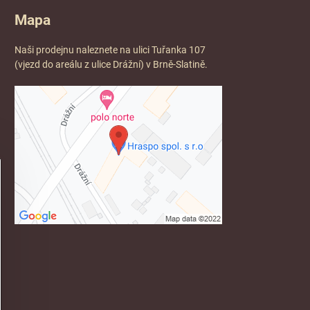
Mapa
Naši prodejnu naleznete na ulici Tuřanka 107
(vjezd do areálu z ulice Drážní) v Brně-Slatině.