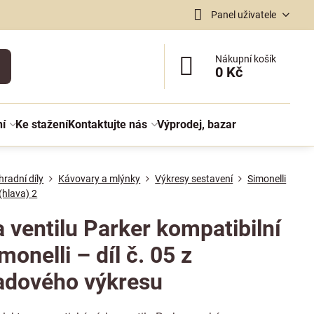
Panel uživatele
Nákupní košík
0 Kč
ní
Ke stažení
Kontaktujte nás
Výprodej, bazar
radní díly
Kávovary a mlýnky
Výkresy sestavení
Simonelli
(hlava) 2
 ventilu Parker kompatibilní
monelli – díl č. 05 z
adového výkresu