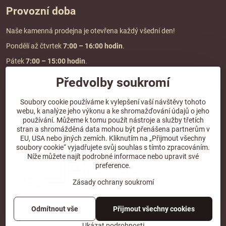
Provozní doba
Naše kamenná prodejna je otevřena každý všední den!
Pondělí až čtvrtek
7:00
– 16:00 hodin
.
Pátek
7:00 – 15:00 hodin
.
Předvolby soukromí
Doprava a platba
Soubory cookie používáme k vylepšení vaší návštěvy tohoto
webu, k analýze jeho výkonu a ke shromažďování údajů o jeho
DOPRAVA ZDARMA
používání. Můžeme k tomu použít nástroje a služby třetích
při objednávce nad
2000 Kč vč. DPH.
stran a shromážděná data mohou být přenášena partnerům v
EU, USA nebo jiných zemích. Kliknutím na „Přijmout všechny
*Nevztahuje se na paletovou přepravu.
soubory cookie“ vyjadřujete svůj souhlas s tímto zpracováním.
Níže můžete najít podrobné informace nebo upravit své
preference.
Zásady ochrany soukromí
Odmítnout vše
Přijmout všechny cookies
©
2026
Copyright
Předvolby soukromí
Zásady ochrany soukromí
Ukázat podrobnosti