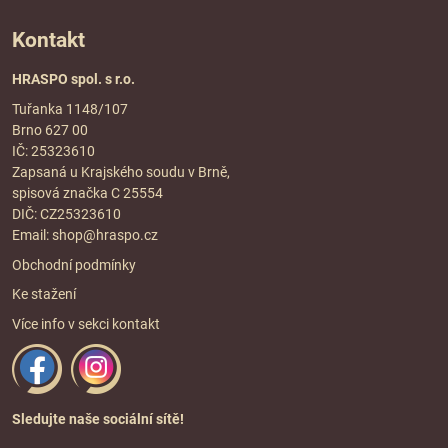
Kontakt
HRASPO spol. s r.o.
Tuřanka 1148/107
Brno 627 00
IČ: 25323610
Zapsaná u Krajského soudu v Brně,
spisová značka C 25554
DIČ: CZ25323610
Email:
shop@hraspo.cz
Obchodní podmínky
Ke stažení
Více info v sekci
kontakt
Sledujte naše sociální sítě!