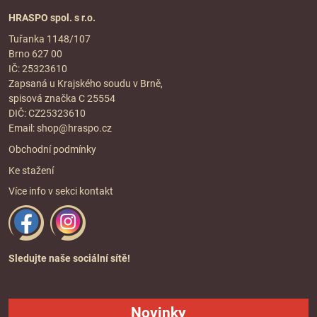
HRASPO spol. s r.o.
Tuřanka 1148/107
Brno 627 00
IČ: 25323610
Zapsaná u Krajského soudu v Brně,
spisová značka C 25554
DIČ: CZ25323610
Email:
shop@hraspo.cz
Obchodní podmínky
Ke stažení
Více info v sekci
kontakt
Sledujte naše sociální sítě!
Novinky