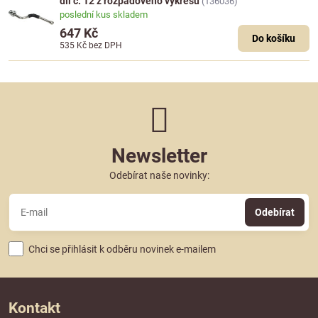
díl č. 12 z rozpadového výkresu
(136036)
poslední kus skladem
647 Kč
Do košíku
535 Kč
bez DPH
Newsletter
Odebírat naše novinky:
Odebírat
Chci se přihlásit k odběru novinek e-mailem
Kontakt