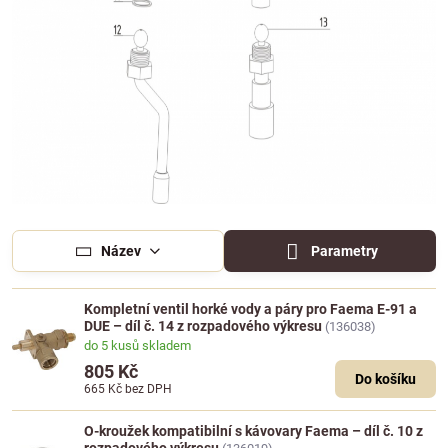
Název
Parametry
Kompletní ventil horké vody a páry pro Faema E-91 a
DUE – díl č. 14 z rozpadového výkresu
(136038)
do 5 kusů skladem
805 Kč
Do košíku
665 Kč
bez DPH
O-kroužek kompatibilní s kávovary Faema – díl č. 10 z