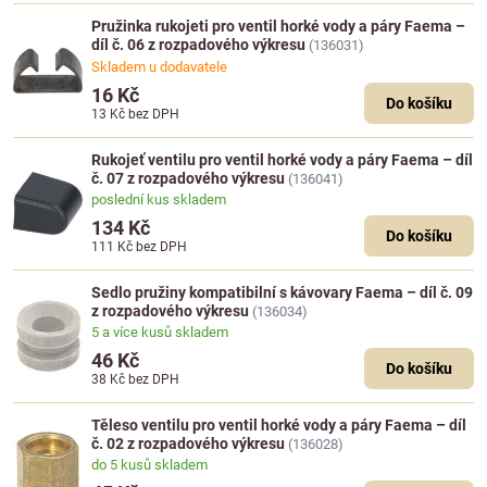
Pružinka rukojeti pro ventil horké vody a páry Faema –
díl č. 06 z rozpadového výkresu
(136031)
Skladem u dodavatele
16 Kč
Do košíku
13 Kč
bez DPH
Rukojeť ventilu pro ventil horké vody a páry Faema – díl
č. 07 z rozpadového výkresu
(136041)
poslední kus skladem
134 Kč
Do košíku
111 Kč
bez DPH
Sedlo pružiny kompatibilní s kávovary Faema – díl č. 09
z rozpadového výkresu
(136034)
5 a více kusů skladem
46 Kč
Do košíku
38 Kč
bez DPH
Těleso ventilu pro ventil horké vody a páry Faema – díl
č. 02 z rozpadového výkresu
(136028)
do 5 kusů skladem