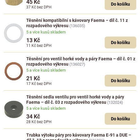
45 Kč
Do košíku
37 Kč
bez DPH
Těsnění kompatibilní s kávovary Faema – díl č. 11 z
rozpadového výkresu
(136035)
5 a více kusů skladem
13 Kč
Do košíku
11 Kč
bez DPH
Těsnění pro ventil horké vody a páry Faema – díl č. 01 z
rozpadového výkresu
(136027)
5 a více kusů skladem
21 Kč
Do košíku
17 Kč
bez DPH
Těsnění sedla ventilu pro ventil horké vody a páry
Faema – díl č. 03 z rozpadového výkresu
(132024)
5 a více kusů skladem
34 Kč
Do košíku
28 Kč
bez DPH
Trubka výtoku páry pro kávovary Faema E-91 a DUE –