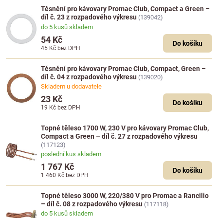
Těsnění pro kávovary Promac Club, Compact a Green –
díl č. 23 z rozpadového výkresu
(139042)
do 5 kusů skladem
54 Kč
Do košíku
45 Kč
bez DPH
Těsnění pro kávovary Promac Club, Compact, Green –
díl č. 04 z rozpadového výkresu
(139020)
Skladem u dodavatele
23 Kč
Do košíku
19 Kč
bez DPH
Topné těleso 1700 W, 230 V pro kávovary Promac Club,
Compact a Green – díl č. 27 z rozpadového výkresu
(117123)
poslední kus skladem
1 767 Kč
Do košíku
1 460 Kč
bez DPH
Topné těleso 3000 W, 220/380 V pro Promac a Rancilio
– díl č. 08 z rozpadového výkresu
(117118)
do 5 kusů skladem