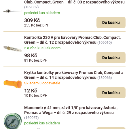
Club, Compact, Green – díl č. 03 z rozpadového výkresu
(139062)
poslední kus skladem
309 Kč
Do košíku
255 Kč
bez DPH
Kontrolka 230 V pro kávovary Promac Club, Compact,
Green – díl č. 12 z rozpadového výkresu
(109010)
5 a více kusů skladem
98 Kč
Do košíku
81 Kč
bez DPH
Krytka kontrolky pro kávovary Promac Club, Compact a
Green – díl č. 14 z rozpadového výkresu
(139066)
Skladem u dodavatele
12 Kč
Do košíku
10 Kč
bez DPH
Manometr ø 41 mm, závit 1/8" pro kávovary Astoria,
Promac a Wega – díl č. 29 z rozpadového výkresu
(160067)
poslední kus skladem