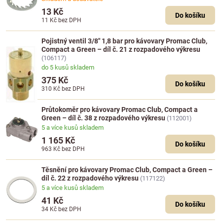
13 Kč
Do košíku
11 Kč
bez DPH
Pojistný ventil 3/8" 1,8 bar pro kávovary Promac Club,
Compact a Green – díl č. 21 z rozpadového výkresu
(106117)
do 5 kusů skladem
375 Kč
Do košíku
310 Kč
bez DPH
Průtokoměr pro kávovary Promac Club, Compact a
Green – díl č. 38 z rozpadového výkresu
(112001)
5 a více kusů skladem
1 165 Kč
Do košíku
963 Kč
bez DPH
Těsnění pro kávovary Promac Club, Compact a Green –
díl č. 22 z rozpadového výkresu
(117122)
5 a více kusů skladem
41 Kč
Do košíku
34 Kč
bez DPH