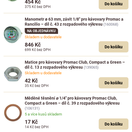
454 Kč
Do košíku
375 Kč
bez DPH
Manometr ø 63 mm, závit 1/8" pro kávovary Promac a
Rancilio – díl č. 43 z rozpadového výkresu
(160068)
NA OBJEDNÁVKU
Skladem u dodavatele
846 Kč
Do košíku
699 Kč
bez DPH
Matice pro kávovary Promac Club, Compact a Green –
díl č. 13 z rozpadového výkresu
(139065)
Skladem u dodavatele
42 Kč
Do košíku
35 Kč
bez DPH
Měděné těsnění ⌀ 1/4" pro kávovary Promac Club,
Compact a Green – díl č. 39 z rozpadového výkresu
(106131)
5 a více kusů skladem
17 Kč
Do košíku
14 Kč
bez DPH