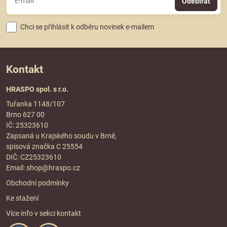
Odebírat
Chci se přihlásit k odběru novinek e-mailem
Kontakt
HRASPO spol. s r.o.
Tuřanka 1148/107
Brno 627 00
IČ: 25323610
Zapsaná u Krajského soudu v Brně,
spisová značka C 25554
DIČ: CZ25323610
Email:
shop@hraspo.cz
Obchodní podmínky
Ke stažení
Více info v sekci
kontakt