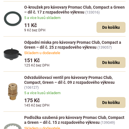
O-kroužek pro kávovary Promac Club, Compact a Green
– díl č. 17 z rozpadového výkresu
(133016)
5 a více kusů skladem
11 Kč
Do košíku
9 Kč
bez DPH
Odpadní miska pro kávovary Promac Club, Compact a
Green – díl č. 25 z rozpadového výkresu
(139057)
Skladem u dodavatele
151 Kč
Do košíku
125 Kč
bez DPH
Odvzdušňovací ventil pro kávovary Promac Club,
Compact, Green – díl č. 09 z rozpadového výkresu
(106127)
5 a více kusů skladem
175 Kč
Do košíku
145 Kč
bez DPH
Podložka ozubená pro kávovary Promac Club, Compact
a Green – díl č. 15 z rozpadového výkresu
(139049)
Skladem u dodavatele