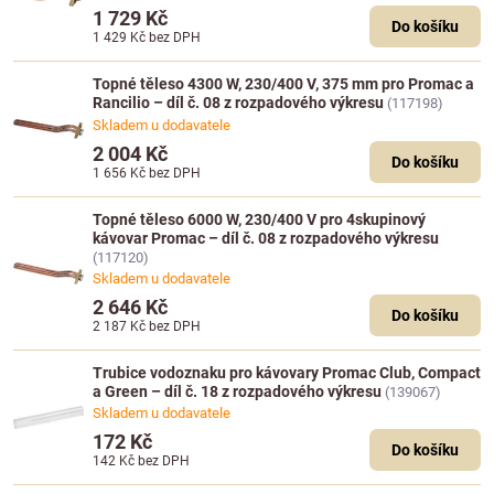
1 729 Kč
Do košíku
1 429 Kč
bez DPH
Topné těleso 4300 W, 230/400 V, 375 mm pro Promac a
Rancilio – díl č. 08 z rozpadového výkresu
(117198)
Skladem u dodavatele
2 004 Kč
Do košíku
1 656 Kč
bez DPH
Topné těleso 6000 W, 230/400 V pro 4skupinový
kávovar Promac – díl č. 08 z rozpadového výkresu
(117120)
Skladem u dodavatele
2 646 Kč
Do košíku
2 187 Kč
bez DPH
Trubice vodoznaku pro kávovary Promac Club, Compact
a Green – díl č. 18 z rozpadového výkresu
(139067)
Skladem u dodavatele
172 Kč
Do košíku
142 Kč
bez DPH