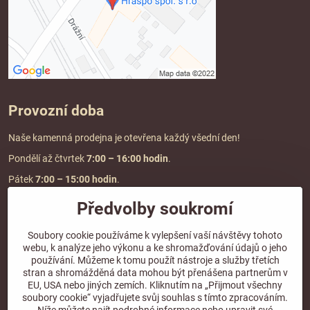
Provozní doba
Naše kamenná prodejna je otevřena každý všední den!
Pondělí až čtvrtek
7:00
– 16:00 hodin
.
Pátek
7:00 – 15:00 hodin
.
Předvolby soukromí
Doprava a platba
Soubory cookie používáme k vylepšení vaší návštěvy tohoto
webu, k analýze jeho výkonu a ke shromažďování údajů o jeho
DOPRAVA ZDARMA
používání. Můžeme k tomu použít nástroje a služby třetích
při objednávce nad
2000 Kč vč. DPH.
stran a shromážděná data mohou být přenášena partnerům v
EU, USA nebo jiných zemích. Kliknutím na „Přijmout všechny
*Nevztahuje se na paletovou přepravu.
soubory cookie“ vyjadřujete svůj souhlas s tímto zpracováním.