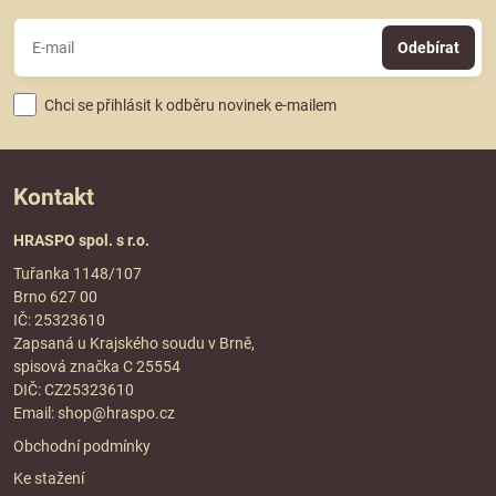
Odebírat
Chci se přihlásit k odběru novinek e-mailem
Kontakt
HRASPO spol. s r.o.
Tuřanka 1148/107
Brno 627 00
IČ: 25323610
Zapsaná u Krajského soudu v Brně,
spisová značka C 25554
DIČ: CZ25323610
Email:
shop@hraspo.cz
Obchodní podmínky
Ke stažení