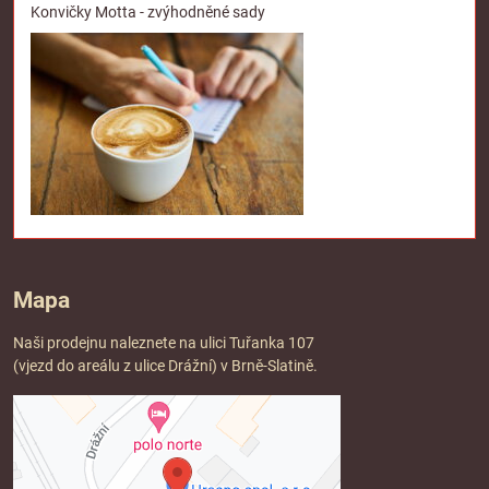
Konvičky Motta - zvýhodněné sady
Mapa
Naši prodejnu naleznete na ulici Tuřanka 107
(vjezd do areálu z ulice Drážní) v Brně-Slatině.