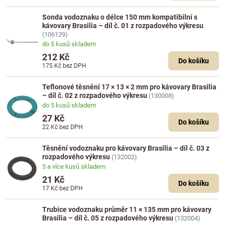
Sonda vodoznaku o délce 150 mm kompatibilní s
kávovary Brasilia – díl č. 01 z rozpadového výkresu
(106129)
do 5 kusů skladem
212 Kč
Do košíku
175 Kč
bez DPH
Teflonové těsnění 17 × 13 × 2 mm pro kávovary Brasilia
– díl č. 02 z rozpadového výkresu
(130008)
do 5 kusů skladem
27 Kč
Do košíku
22 Kč
bez DPH
Těsnění vodoznaku pro kávovary Brasilia – díl č. 03 z
rozpadového výkresu
(132002)
5 a více kusů skladem
21 Kč
Do košíku
17 Kč
bez DPH
Trubice vodoznaku průměr 11 × 135 mm pro kávovary
Brasilia – díl č. 05 z rozpadového výkresu
(132004)