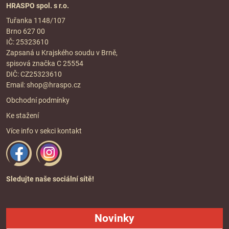
HRASPO spol. s r.o.
Tuřanka 1148/107
Brno 627 00
IČ: 25323610
Zapsaná u Krajského soudu v Brně,
spisová značka C 25554
DIČ: CZ25323610
Email:
shop@hraspo.cz
Obchodní podmínky
Ke stažení
Více info v sekci
kontakt
Sledujte naše sociální sítě!
Novinky