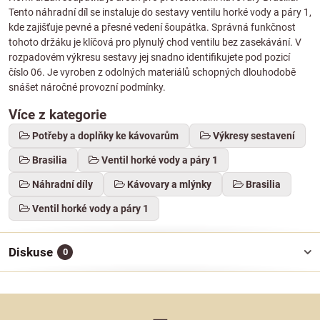
Tento náhradní díl se instaluje do sestavy ventilu horké vody a páry 1,
kde zajišťuje pevné a přesné vedení šoupátka. Správná funkčnost
tohoto držáku je klíčová pro plynulý chod ventilu bez zasekávání. V
rozpadovém výkresu sestavy jej snadno identifikujete pod pozicí
číslo 06. Je vyroben z odolných materiálů schopných dlouhodobě
snášet náročné provozní podmínky.
Více z kategorie
Potřeby a doplňky ke kávovarům
Výkresy sestavení
Brasilia
Ventil horké vody a páry 1
Náhradní díly
Kávovary a mlýnky
Brasilia
Ventil horké vody a páry 1
Diskuse
0