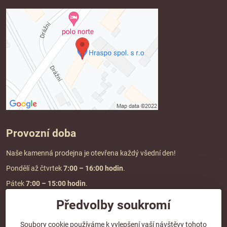
Provozní doba
Naše kamenná prodejna je otevřena každý všední den!
Pondělí až čtvrtek
7:00
– 16:00 hodin
.
Pátek
7:00 – 15:00 hodin
.
Předvolby soukromí
Doprava a platba
Soubory cookie používáme k vylepšení vaší návštěvy tohoto