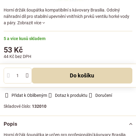
Horní držák šoupátka kompatibilní s kávovary Brasilia. Odolný
náhradní díl pro stabilní upevnění vnitřních prvků ventilu horké vody
a páry.
Zobrazit více
5 a více kusů skladem
53 Kč
44 Kč
bez DPH
Do košíku
Přidat k Oblíbeným
Dotaz k produktu
Doručení
Skladové číslo:
132010
Popis
Horní držák šoupátka je určen pro profesionální kávovary Brasilia.