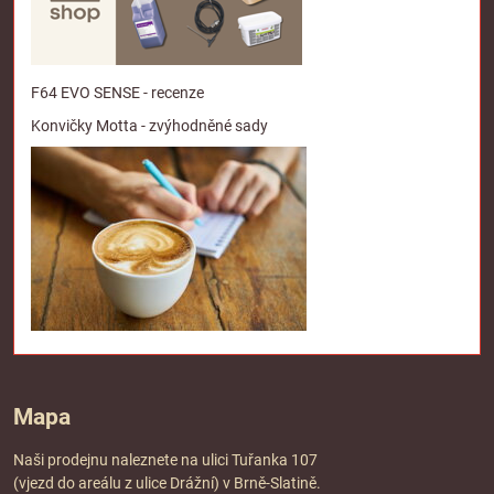
F64 EVO SENSE - recenze
Konvičky Motta - zvýhodněné sady
Mapa
Naši prodejnu naleznete na ulici Tuřanka 107
(vjezd do areálu z ulice Drážní) v Brně-Slatině.