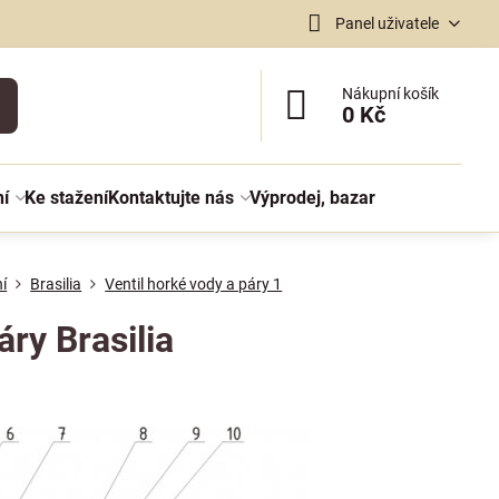
Panel uživatele
Nákupní košík
0 Kč
ní
Ke stažení
Kontaktujte nás
Výprodej, bazar
í
Brasilia
Ventil horké vody a páry 1
áry Brasilia