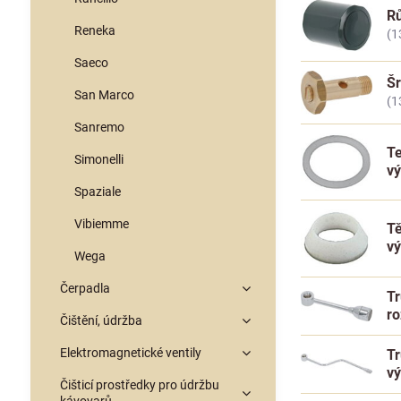
Rů
Reneka
(1
Saeco
Šr
San Marco
(1
Sanremo
Te
Simonelli
v
Spaziale
Vibiemme
Tě
v
Wega
Čerpadla
Tr
r
Čištění, údržba
Elektromagnetické ventily
Tr
v
Čišticí prostředky pro údržbu