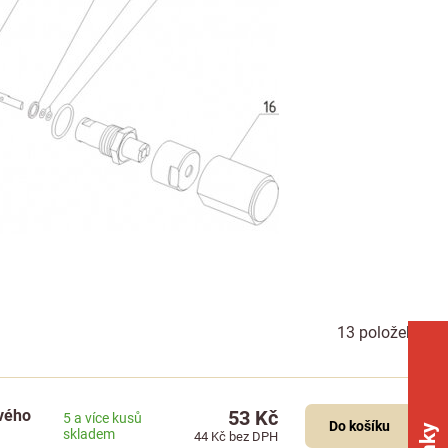
13
položek
ového
53 Kč
5 a více kusů
Do košíku
skladem
44 Kč
bez DPH