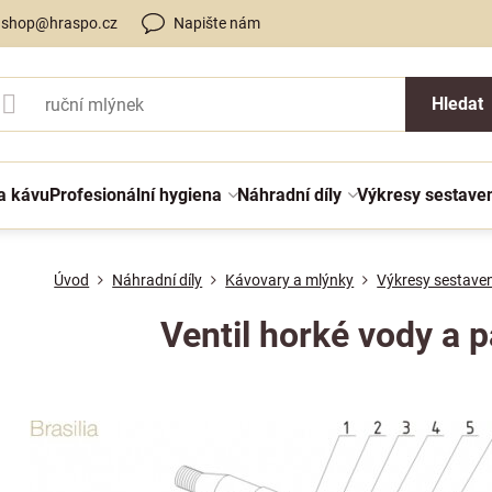
shop@hraspo.cz
Napište nám
Hledat
a kávu
Profesionální hygiena
Náhradní díly
Výkresy sestave
Úvod
Náhradní díly
Kávovary a mlýnky
Výkresy sestaven
Ventil horké vody a p