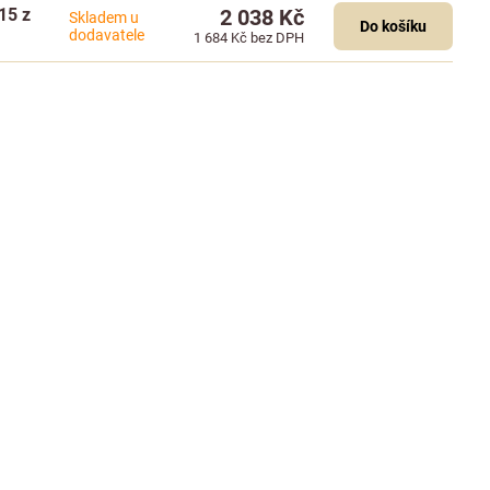
15 z
2 038 Kč
Skladem u
Do košíku
dodavatele
1 684 Kč
bez DPH