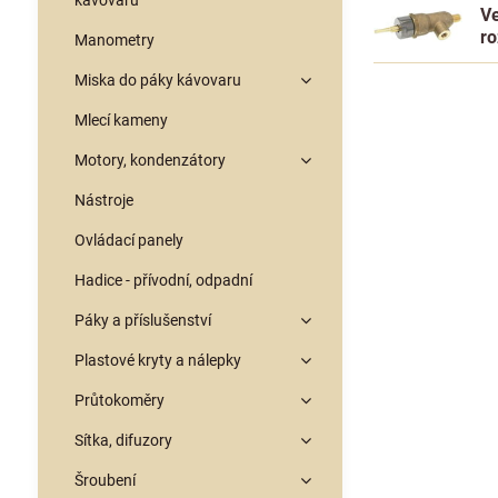
kávovarů
Ve
r
Manometry
Miska do páky kávovaru
Mlecí kameny
Motory, kondenzátory
Nástroje
Ovládací panely
Hadice - přívodní, odpadní
Páky a příslušenství
Plastové kryty a nálepky
Průtokoměry
Sítka, difuzory
Šroubení