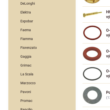
DeLonghi
Hř
Elektra
v
Expobar
Faema
O-
v
Fiamma
Fiorenzato
O-
v
Gaggia
Grimac
O-
La Scala
v
Marzocco
Pavoni
Po
(1
Promac
Rancilio