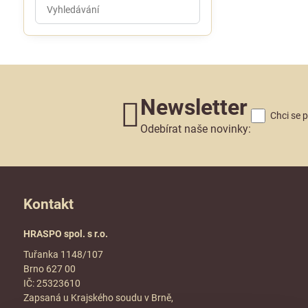
Prohledat
výsledky
filtru
fulltextem
Newsletter
Chci se 
Odebírat naše novinky:
Kontakt
HRASPO spol. s r.o.
Tuřanka 1148/107
Brno 627 00
IČ: 25323610
Zapsaná u Krajského soudu v Brně,