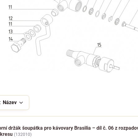
:
Název
rní držák šoupátka pro kávovary Brasilia – díl č. 06 z rozpad
ýkresu
(132010)