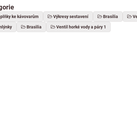
gorie
oplňky ke kávovarům
Výkresy sestavení
Brasilia
Ve
mlýnky
Brasilia
Ventil horké vody a páry 1