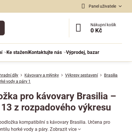
Panel uživatele
Nákupní košík
0 Kč
ní
Ke stažení
Kontaktujte nás
Výprodej, bazar
radní díly
Kávovary a mlýnky
Výkresy sestavení
Brasilia
orké vody a páry 1
ožka pro kávovary Brasilia –
. 13 z rozpadového výkresu
odložka kompatibilní s kávovary Brasilia. Určena pro
ntilu horké vody a páry.
Zobrazit více