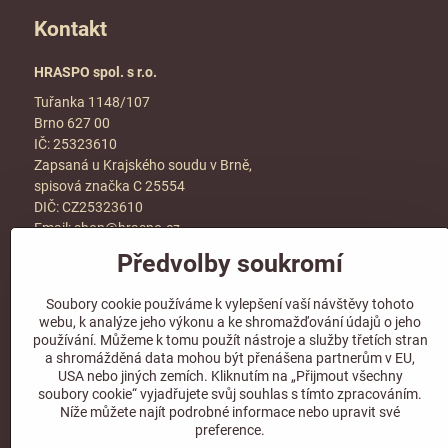
Kontakt
HRASPO spol. s r.o.
Tuřanka 1148/107
Brno 627 00
IČ: 25323610
Zapsaná u Krajského soudu v Brně,
spisová značka C 25554
DIČ: CZ25323610
Email:
shop@hraspo.cz
Předvolby soukromí
Obchodní podmínky
Ke stažení
Soubory cookie používáme k vylepšení vaší návštěvy tohoto
Více info v sekci
kontakt
webu, k analýze jeho výkonu a ke shromažďování údajů o jeho
používání. Můžeme k tomu použít nástroje a služby třetích stran
a shromážděná data mohou být přenášena partnerům v EU,
USA nebo jiných zemích. Kliknutím na „Přijmout všechny
soubory cookie“ vyjadřujete svůj souhlas s tímto zpracováním.
Sledujte naše sociální sítě!
Níže můžete najít podrobné informace nebo upravit své
preference.