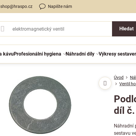
shop@hraspo.cz
Napište nám
Hledat
a kávu
Profesionální hygiena
Náhradní díly
Výkresy sestave
Úvod
Náh
Ventil h
Podl
díl č
Náhradní p
sestavu ve