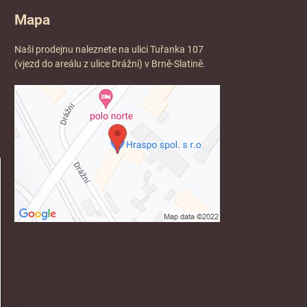
Mapa
Naši prodejnu naleznete na ulici Tuřanka 107
(vjezd do areálu z ulice Drážní) v Brně-Slatině.