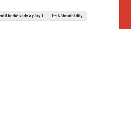
ntil horké vody a páry 1
Náhradní díly