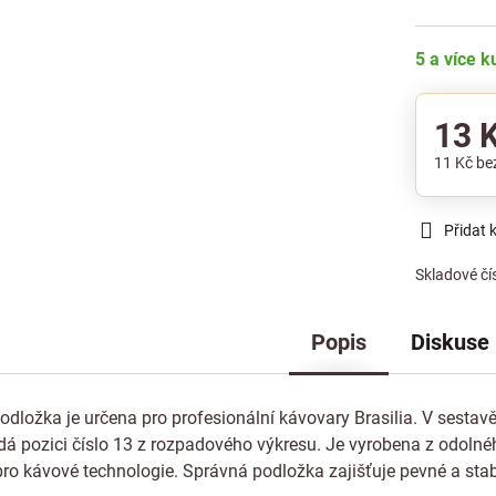
5 a více 
13 
11 Kč
be
Přidat 
Skladové čí
Popis
Diskuse
odložka je určena pro profesionální kávovary Brasilia. V sestav
dá pozici číslo 13 z rozpadového výkresu. Je vyrobena z odolné
pro kávové technologie. Správná podložka zajišťuje pevné a stab