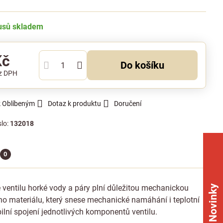
kusů skladem
Kč
Do košíku
z DPH
k Oblíbeným
Dotaz k produktu
Doručení
slo:
132018
0
ě ventilu horké vody a páry plní důležitou mechanickou
Novinky
ho materiálu, který snese mechanické namáhání i teplotní
ilní spojení jednotlivých komponentů ventilu.