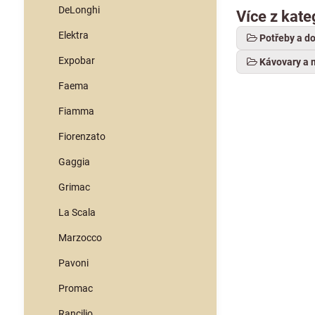
DeLonghi
Více z kate
Elektra
Potřeby a d
Expobar
Kávovary a 
Faema
Fiamma
Fiorenzato
Gaggia
Grimac
La Scala
Marzocco
Pavoni
Promac
Rancilio