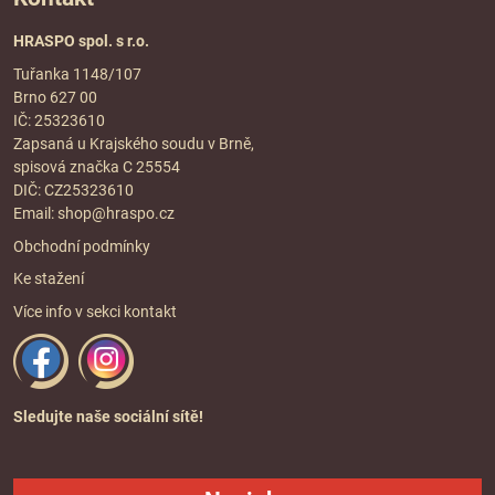
HRASPO spol. s r.o.
Tuřanka 1148/107
Brno 627 00
IČ: 25323610
Zapsaná u Krajského soudu v Brně,
spisová značka C 25554
DIČ: CZ25323610
Email:
shop@hraspo.cz
Obchodní podmínky
Ke stažení
Více info v sekci
kontakt
Sledujte naše sociální sítě!