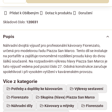
Přidat k Oblíbeným
Dotaz k produktu
Doručení
Skladové číslo:
120031
Popis
Náhradní dvojitá výpusť pro profesionální kávovary Fiorenzato,
určená pro modelovou řadu Piazza San Marco. Tento díl se instaluje
na portafiltr a zajišťuje rovnoměrné rozdělení proudu kávy do dvou
šálků současně. Na rozpadovém výkresu hlavy Piazza San Marco je
tato výpusť vedena pod pozicí číslo 27. Odolná konstrukce zaručuje
spolehlivost i při vysokém vytížení v kavárenském provozu.
Více z kategorie
Potřeby a doplňky ke kávovarům
Výkresy sestavení
Fiorenzato
Skupina (hlava) Piazza San Marco
Náhradní díly
Kávovary a mlýnky
Fiorenzato