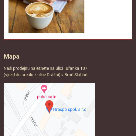
Mapa
Naši prodejnu naleznete na ulici Tuřanka 107
(vjezd do areálu z ulice Drážní) v Brně-Slatině.