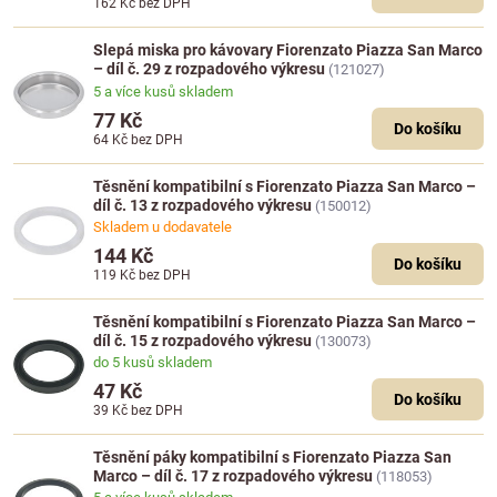
162 Kč
bez DPH
Slepá miska pro kávovary Fiorenzato Piazza San Marco
– díl č. 29 z rozpadového výkresu
(121027)
5 a více kusů skladem
77 Kč
Do košíku
64 Kč
bez DPH
Těsnění kompatibilní s Fiorenzato Piazza San Marco –
díl č. 13 z rozpadového výkresu
(150012)
Skladem u dodavatele
144 Kč
Do košíku
119 Kč
bez DPH
Těsnění kompatibilní s Fiorenzato Piazza San Marco –
díl č. 15 z rozpadového výkresu
(130073)
do 5 kusů skladem
47 Kč
Do košíku
39 Kč
bez DPH
Těsnění páky kompatibilní s Fiorenzato Piazza San
Marco – díl č. 17 z rozpadového výkresu
(118053)