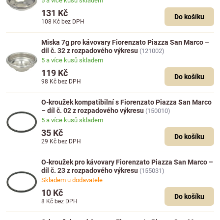
5 a více kusů skladem
131 Kč
Do košíku
108 Kč
bez DPH
Miska 7g pro kávovary Fiorenzato Piazza San Marco –
díl č. 32 z rozpadového výkresu
(121002)
5 a více kusů skladem
119 Kč
Do košíku
98 Kč
bez DPH
O-kroužek kompatibilní s Fiorenzato Piazza San Marco
– díl č. 02 z rozpadového výkresu
(150010)
5 a více kusů skladem
35 Kč
Do košíku
29 Kč
bez DPH
O-kroužek pro kávovary Fiorenzato Piazza San Marco –
díl č. 23 z rozpadového výkresu
(155031)
Skladem u dodavatele
10 Kč
Do košíku
8 Kč
bez DPH