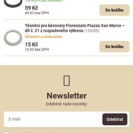
5 a více kusů skladem
59 Kč
Do košíku
49 Kč
bez DPH
Těsnění pro kávovary Fiorenzato Piazza San Marco –
díl č. 21 z rozpadového výkresu
(155009)
Skladem u dodavatele
15 Kč
Do košíku
12 Kč
bez DPH
Newsletter
Odebírat naše novinky:
Odebírat