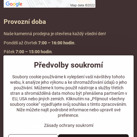
Provozní doba
Naše kamenná prodejna je otevřena každý všední den!
Pondělí až čtvrtek
7:00
– 16:00 hodin
.
Pátek
7:00 – 15:00 hodin
.
Předvolby soukromí
Doprava a platba
Soubory cookie používáme k vylepšení vaší návštěvy tohoto
webu, k analýze jeho výkonu a ke shromažďování údajů o jeho
DOPRAVA ZDARMA
používání. Můžeme k tomu použít nástroje a služby třetích
při objednávce nad
2000 Kč vč. DPH.
stran a shromážděná data mohou být přenášena partnerům v
EU, USA nebo jiných zemích. Kliknutím na „Přijmout všechny
*Nevztahuje se na paletovou přepravu.
soubory cookie“ vyjadřujete svůj souhlas s tímto zpracováním.
Níže můžete najít podrobné informace nebo upravit své
preference.
Zásady ochrany soukromí