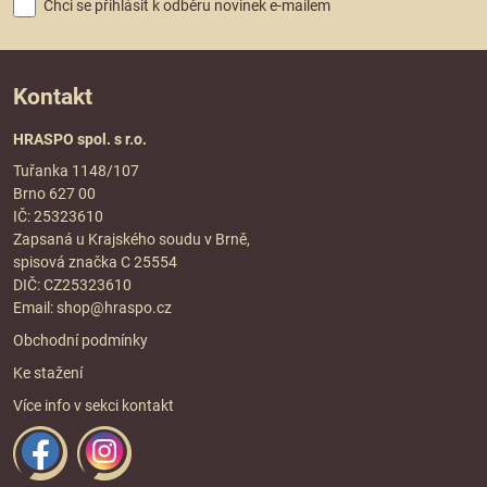
Chci se přihlásit k odběru novinek e-mailem
Kontakt
HRASPO spol. s r.o.
Tuřanka 1148/107
Brno 627 00
IČ: 25323610
Zapsaná u Krajského soudu v Brně,
spisová značka C 25554
DIČ: CZ25323610
Email:
shop@hraspo.cz
Obchodní podmínky
Ke stažení
Více info v sekci
kontakt