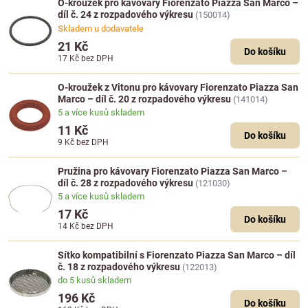
O-kroužek pro kávovary Fiorenzato Piazza San Marco –
díl č. 24 z rozpadového výkresu
(150014)
Skladem u dodavatele
21 Kč
Do košíku
17 Kč
bez DPH
O-kroužek z Vitonu pro kávovary Fiorenzato Piazza San
Marco – díl č. 20 z rozpadového výkresu
(141014)
5 a více kusů skladem
11 Kč
Do košíku
9 Kč
bez DPH
Pružina pro kávovary Fiorenzato Piazza San Marco –
díl č. 28 z rozpadového výkresu
(121030)
5 a více kusů skladem
17 Kč
Do košíku
14 Kč
bez DPH
Sítko kompatibilní s Fiorenzato Piazza San Marco – díl
č. 18 z rozpadového výkresu
(122013)
do 5 kusů skladem
196 Kč
Do košíku