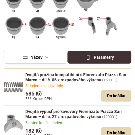
Název
Parametry
Dvojitá pružina kompatibilní s Fiorenzato Piazza San
Marco – díl č. 06 z rozpadového výkresu
(150011)
Skladem u dodavatele
685 Kč
Do košíku
566 Kč
bez DPH
Dvojitá výpusť pro kávovary Fiorenzato Piazza San
Marco – díl č. 27 z rozpadového výkresu
(120031)
5 a více kusů skladem
182 Kč
Do košíku