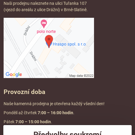
Naši prodejnu naleznete na ulici Tuřanka 107
(vjezd do areálu z ulice Drážní) v Brně-Slatině.
Provozní doba
Naše kamenná prodejna je otevřena každý všední den!
Pondělí až čtvrtek
7:00
– 16:00 hodin
.
Pátek
7:00 – 15:00 hodin
.
Předvolby soukromí