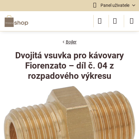
Panel uživatele
Bojler
Dvojitá vsuvka pro kávovary
Fiorenzato – díl č. 04 z
rozpadového výkresu