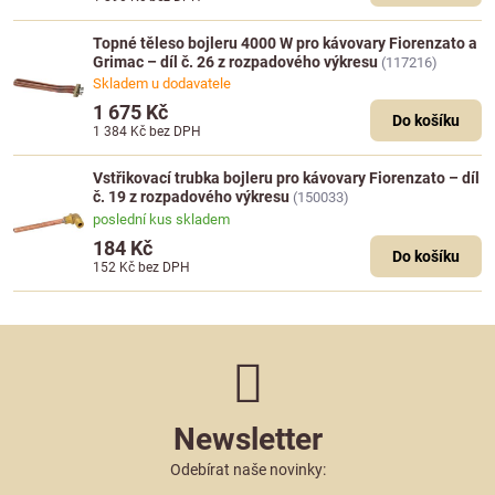
Topné těleso bojleru 4000 W pro kávovary Fiorenzato a
Grimac – díl č. 26 z rozpadového výkresu
(117216)
Skladem u dodavatele
1 675 Kč
Do košíku
1 384 Kč
bez DPH
Vstřikovací trubka bojleru pro kávovary Fiorenzato – díl
č. 19 z rozpadového výkresu
(150033)
poslední kus skladem
184 Kč
Do košíku
152 Kč
bez DPH
Newsletter
Odebírat naše novinky: