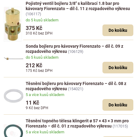
Pojistný ventil bojleru 3/8" s kalibrací 1.8 bar pro
kávovary Fiorenzato – díl č. 11 z rozpadového výkresu
(106117)
do 5 kusů skladem
375 Kč
Do košíku
310 Kč
bez DPH
Sonda bojleru pro kávovary Fiorenzato – díl č. 09 z
rozpadového výkresu
(106129)
do 5 kusů skladem
212 Kč
Do košíku
175 Kč
bez DPH
Těsnění bojleru pro kávovary Fiorenzato – díl č. 08 z
rozpadového výkresu
(154021)
5 a více kusů skladem
11 Kč
Do košíku
9 Kč
bez DPH
Těsnění topného tělesa klingerit ø 57 × 43 × 3 mm pro
Fiorenzato – díl č. 01 z rozpadového výkresu
(117015)
5 a více kusů skladem