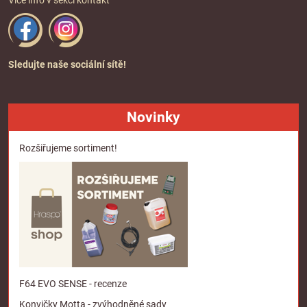
Sledujte naše sociální sítě!
Novinky
Rozšiřujeme sortiment!
F64 EVO SENSE - recenze
Konvičky Motta - zvýhodněné sady