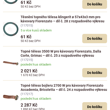
61 Kč
Do košíku
50 Kč
bez DPH
Těsnění topného tělesa klingerit ø 57x43x3 mm pro
kávovary Fiorenzato – díl č. 28 z rozpadového výkresu
(117015)
5 a více kusů skladem
61 Kč
Do košíku
50 Kč
bez DPH
Topné těleso 3500 W pro kávovary Fiorenzato, Dalla
Corte, Grimac – díl č. 25 z rozpadového výkresu
(117215)
poslední kus skladem
2 021 Kč
Do košíku
1 670 Kč
bez DPH
Topné těleso bojleru 2700 W pro kávovary Fiorenzato
Accademia, Bricoletta – díl č. 24 z rozpadového výkresu
(117217)
poslední kus skladem
2 287 Kč
Do košíku
1 890 Kč
bez DPH