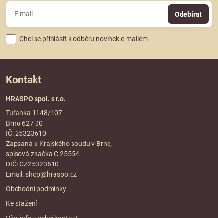
Odebírat
Chci se přihlásit k odběru novinek e-mailem
Kontakt
HRASPO spol. s r.o.
Tuřanka 1148/107
Brno 627 00
IČ: 25323610
Zapsaná u Krajského soudu v Brně,
spisová značka C 25554
DIČ: CZ25323610
Email:
shop@hraspo.cz
Obchodní podmínky
Ke stažení
Více info v sekci
kontakt