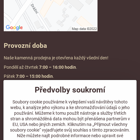
Provozní doba
Naše kamenná prodejna je otevřena každý všední den!
Pondělí až čtvrtek
7:00
– 16:00 hodin
.
Pátek
7:00 – 15:00 hodin
.
Předvolby soukromí
Doprava a platba
Soubory cookie používáme k vylepšení vaší návštěvy tohoto
webu, k analýze jeho výkonu a ke shromažďování údajů o jeho
DOPRAVA ZDARMA
používání. Můžeme k tomu použít nástroje a služby třetích
při objednávce nad
2000 Kč vč. DPH.
stran a shromážděná data mohou být přenášena partnerům v
EU, USA nebo jiných zemích. Kliknutím na „Přijmout všechny
*Nevztahuje se na paletovou přepravu.
soubory cookie“ vyjadřujete svůj souhlas s tímto zpracováním.
Níže můžete najít podrobné informace nebo upravit své