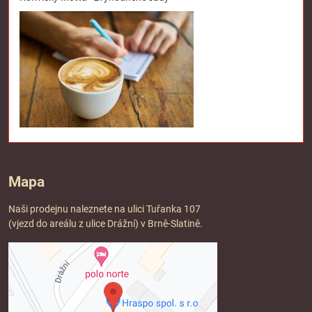
Mapa
Naši prodejnu naleznete na ulici Tuřanka 107
(vjezd do areálu z ulice Drážní) v Brně-Slatině.