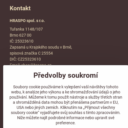
Kontakt
HRASPO spol. s r.o.
Tuřanka 1148/107
Brno 627 00
IČ: 25323610
Zapsaná u Krajského soudu v Brně,
spisová značka C 25554
DIČ: CZ25323610
Email:
shop@hraspo.cz
Předvolby soukromí
Obchodní podmínky
Ke stažení
Soubory cookie používáme k vylepšení vaší návštěvy tohoto
Více info v sekci
kontakt
webu, k analýze jeho výkonu a ke shromažďování údajů o jeho
používání. Můžeme k tomu použít nástroje a služby třetích stran
a shromážděná data mohou být přenášena partnerům v EU,
USA nebo jiných zemích. Kliknutím na „Přijmout všechny
soubory cookie“ vyjadřujete svůj souhlas s tímto zpracováním.
Sledujte naše sociální sítě!
Níže můžete najít podrobné informace nebo upravit své
preference.