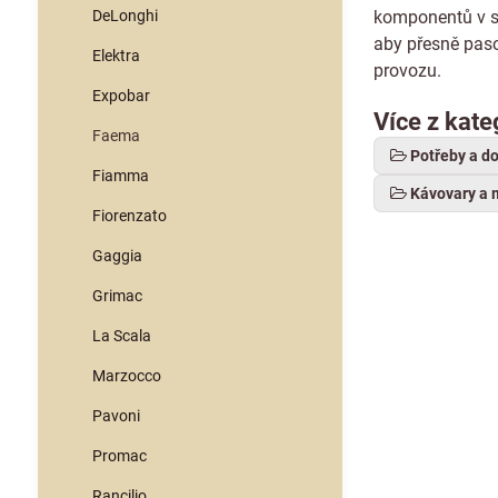
DeLonghi
komponentů v se
aby přesně pas
Elektra
provozu.
Expobar
Více z kate
Faema
Potřeby a d
Fiamma
Kávovary a 
Fiorenzato
Gaggia
Grimac
La Scala
Marzocco
Pavoni
Promac
Rancilio