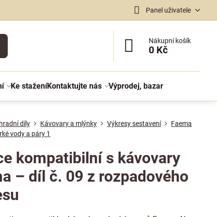
Panel uživatele
Nákupní košík
0 Kč
ní
Ke stažení
Kontaktujte nás
Výprodej, bazar
radní díly
Kávovary a mlýnky
Výkresy sestavení
Faema
orké vody a páry 1
ce kompatibilní s kávovary
a – díl č. 09 z rozpadového
esu