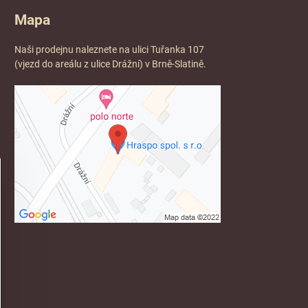
Mapa
Naši prodejnu naleznete na ulici Tuřanka 107
(vjezd do areálu z ulice Drážní) v Brně-Slatině.