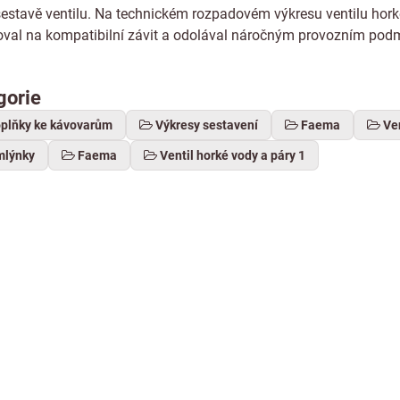
stavě ventilu. Na technickém rozpadovém výkresu ventilu horké v
oval na kompatibilní závit a odolával náročným provozním pod
gorie
oplňky ke kávovarům
Výkresy sestavení
Faema
Ven
mlýnky
Faema
Ventil horké vody a páry 1