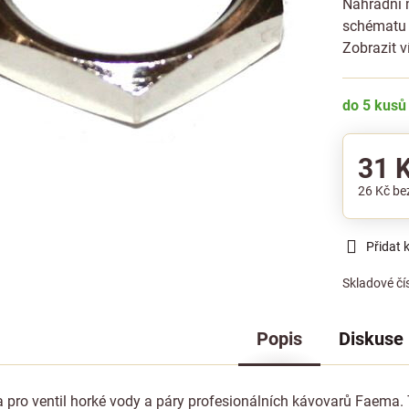
Náhradní 
schématu 
Zobrazit v
do 5 kusů
31 
26 Kč
be
Přidat 
Skladové čí
Popis
Diskuse
a pro ventil horké vody a páry profesionálních kávovarů Faema. T