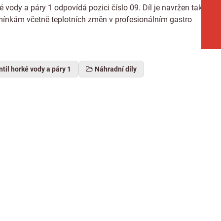
ody a páry 1 odpovídá pozici číslo 09. Díl je navržen tak,
mínkám včetně teplotních změn v profesionálním gastro
til horké vody a páry 1
Náhradní díly