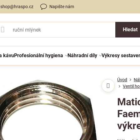
shop@hraspo.cz
Napište nám
Hledat
a kávu
Profesionální hygiena
Náhradní díly
Výkresy sestave
Úvod
Náh
Ventil h
Mati
Faem
výkr