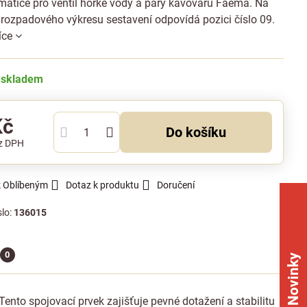
matice pro ventil horké vody a páry kávovarů Faema. Na
rozpadového výkresu sestavení odpovídá pozici číslo 09.
íce
 skladem
Kč
Do košíku
z DPH
k Oblíbeným
Dotaz k produktu
Doručení
slo:
136015
0
Novinky
ento spojovací prvek zajišťuje pevné dotažení a stabilitu