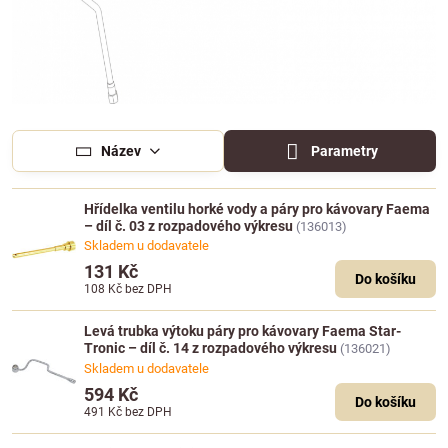
Název
Parametry
Hřídelka ventilu horké vody a páry pro kávovary Faema
– díl č. 03 z rozpadového výkresu
(136013)
Skladem u dodavatele
131 Kč
Do košíku
108 Kč
bez DPH
Levá trubka výtoku páry pro kávovary Faema Star-
Tronic – díl č. 14 z rozpadového výkresu
(136021)
Skladem u dodavatele
594 Kč
Do košíku
491 Kč
bez DPH