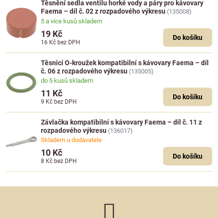
Těsnění sedla ventilu horké vody a páry pro kávovary
Faema – díl č. 02 z rozpadového výkresu
(135008)
5 a více kusů skladem
19 Kč
Do košíku
16 Kč
bez DPH
Těsnicí O-kroužek kompatibilní s kávovary Faema – díl
č. 06 z rozpadového výkresu
(135005)
do 5 kusů skladem
11 Kč
Do košíku
9 Kč
bez DPH
Závlačka kompatibilní s kávovary Faema – díl č. 11 z
rozpadového výkresu
(136017)
Skladem u dodavatele
10 Kč
Do košíku
8 Kč
bez DPH