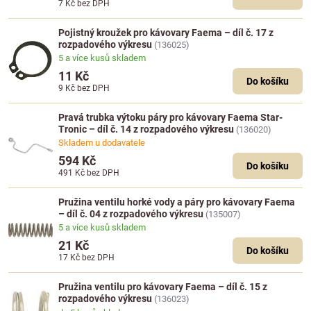
7 Kč
bez DPH
Pojistný kroužek pro kávovary Faema – díl č. 17 z
rozpadového výkresu
(136025)
5 a více kusů skladem
11 Kč
Do košíku
9 Kč
bez DPH
Pravá trubka výtoku páry pro kávovary Faema Star-
Tronic – díl č. 14 z rozpadového výkresu
(136020)
Skladem u dodavatele
594 Kč
Do košíku
491 Kč
bez DPH
Pružina ventilu horké vody a páry pro kávovary Faema
– díl č. 04 z rozpadového výkresu
(135007)
5 a více kusů skladem
21 Kč
Do košíku
17 Kč
bez DPH
Pružina ventilu pro kávovary Faema – díl č. 15 z
rozpadového výkresu
(136023)