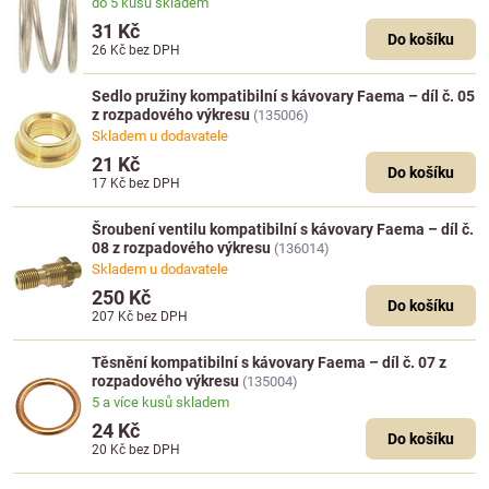
do 5 kusů skladem
31 Kč
Do košíku
26 Kč
bez DPH
Sedlo pružiny kompatibilní s kávovary Faema – díl č. 05
z rozpadového výkresu
(135006)
Skladem u dodavatele
21 Kč
Do košíku
17 Kč
bez DPH
Šroubení ventilu kompatibilní s kávovary Faema – díl č.
08 z rozpadového výkresu
(136014)
Skladem u dodavatele
250 Kč
Do košíku
207 Kč
bez DPH
Těsnění kompatibilní s kávovary Faema – díl č. 07 z
rozpadového výkresu
(135004)
5 a více kusů skladem
24 Kč
Do košíku
20 Kč
bez DPH