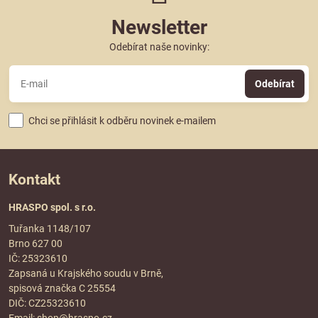
Newsletter
Odebírat naše novinky:
Odebírat
Chci se přihlásit k odběru novinek e-mailem
Kontakt
HRASPO spol. s r.o.
Tuřanka 1148/107
Brno 627 00
IČ: 25323610
Zapsaná u Krajského soudu v Brně,
spisová značka C 25554
DIČ: CZ25323610
Email:
shop@hraspo.cz