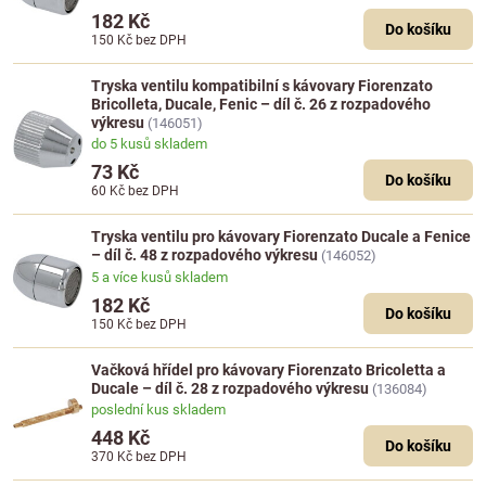
182 Kč
Do košíku
150 Kč
bez DPH
Tryska ventilu kompatibilní s kávovary Fiorenzato
Bricolleta, Ducale, Fenic – díl č. 26 z rozpadového
výkresu
(146051)
do 5 kusů skladem
73 Kč
Do košíku
60 Kč
bez DPH
Tryska ventilu pro kávovary Fiorenzato Ducale a Fenice
– díl č. 48 z rozpadového výkresu
(146052)
5 a více kusů skladem
182 Kč
Do košíku
150 Kč
bez DPH
Vačková hřídel pro kávovary Fiorenzato Bricoletta a
Ducale – díl č. 28 z rozpadového výkresu
(136084)
poslední kus skladem
448 Kč
Do košíku
370 Kč
bez DPH