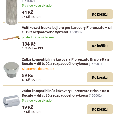
(154002)
5 a více kusů skladem
44 Kč
Do košíku
36 Kč
bez DPH
Vstřikovací trubka bojleru pro kávovary Fiorenzato – díl
č. 19 z rozpadového výkresu
(150033)
poslední kus skladem
184 Kč
Do košíku
152 Kč
bez DPH
Zátka kompatibilní s kávovary Fiorenzato Bricoletta a
Ducale – díl č. 02 z rozpadového výkresu
(154001)
Skladem u dodavatele
59 Kč
Do košíku
49 Kč
bez DPH
Zátka kompatibilní s kávovary Fiorenzato Bricoletta a
Ducale – díl č. 36 z rozpadového výkresu
(150002)
5 a více kusů skladem
19 Kč
Do košíku
16 Kč
bez DPH