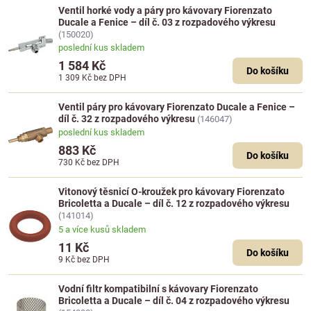
Ventil horké vody a páry pro kávovary Fiorenzato
Ducale a Fenice – díl č. 03 z rozpadového výkresu
(150020)
poslední kus skladem
1 584 Kč
Do košíku
1 309 Kč
bez DPH
Ventil páry pro kávovary Fiorenzato Ducale a Fenice –
díl č. 32 z rozpadového výkresu
(146047)
poslední kus skladem
883 Kč
Do košíku
730 Kč
bez DPH
Vitonový těsnicí O-kroužek pro kávovary Fiorenzato
Bricoletta a Ducale – díl č. 12 z rozpadového výkresu
(141014)
5 a více kusů skladem
11 Kč
Do košíku
9 Kč
bez DPH
Vodní filtr kompatibilní s kávovary Fiorenzato
Bricoletta a Ducale – díl č. 04 z rozpadového výkresu