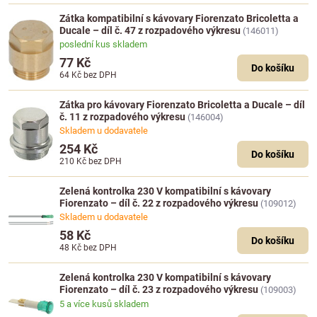
Zátka kompatibilní s kávovary Fiorenzato Bricoletta a
Ducale – díl č. 47 z rozpadového výkresu
(146011)
poslední kus skladem
77 Kč
Do košíku
64 Kč
bez DPH
Zátka pro kávovary Fiorenzato Bricoletta a Ducale – díl
č. 11 z rozpadového výkresu
(146004)
Skladem u dodavatele
254 Kč
Do košíku
210 Kč
bez DPH
Zelená kontrolka 230 V kompatibilní s kávovary
Fiorenzato – díl č. 22 z rozpadového výkresu
(109012)
Skladem u dodavatele
58 Kč
Do košíku
48 Kč
bez DPH
Zelená kontrolka 230 V kompatibilní s kávovary
Fiorenzato – díl č. 23 z rozpadového výkresu
(109003)
5 a více kusů skladem