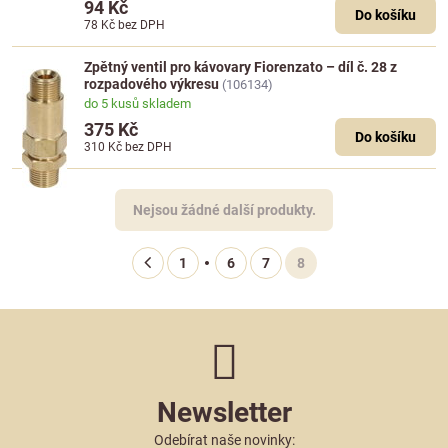
94 Kč
Do košíku
78 Kč
bez DPH
Zpětný ventil pro kávovary Fiorenzato – díl č. 28 z
rozpadového výkresu
(106134)
do 5 kusů skladem
375 Kč
Do košíku
310 Kč
bez DPH
Nejsou žádné další produkty.
1
6
7
8
Newsletter
Odebírat naše novinky: