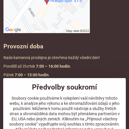
Provozní doba
Naše kamenná prodejna je otevřena každý všední den!
Pondělí až čtvrtek
7:00
– 16:00 hodin
.
Pátek
7:00 – 15:00 hodin
.
Předvolby soukromí
Doprava a platba
Soubory cookie používáme k vylepšení vaší návštěvy tohoto
webu, k analýze jeho výkonu a ke shromažďování údajů o jeho
DOPRAVA ZDARMA
používání. Můžeme k tomu použít nástroje a služby třetích
při objednávce nad
2000 Kč vč. DPH.
stran a shromážděná data mohou být přenášena partnerům v
EU, USA nebo jiných zemích. Kliknutím na „Přijmout všechny
*Nevztahuje se na paletovou přepravu.
soubory cookie“ vyjadřujete svůj souhlas s tímto zpracováním.