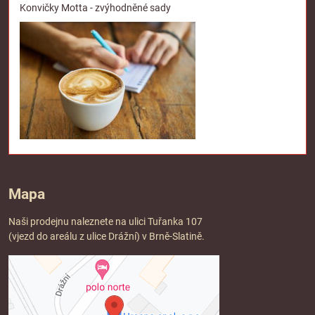
Konvičky Motta - zvýhodněné sady
Mapa
Naši prodejnu naleznete na ulici Tuřanka 107
(vjezd do areálu z ulice Drážní) v Brně-Slatině.