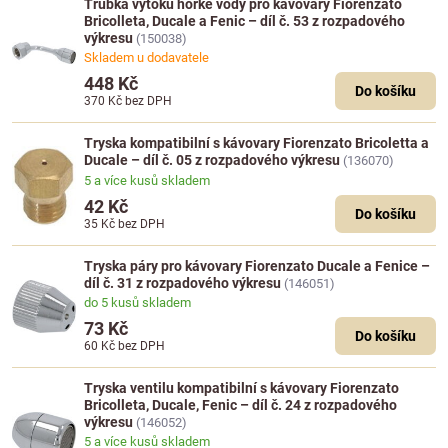
Trubka výtoku horké vody pro kávovary Fiorenzato
Bricolleta, Ducale a Fenic – díl č. 53 z rozpadového
výkresu
(150038)
Skladem u dodavatele
448 Kč
Do košíku
370 Kč
bez DPH
Tryska kompatibilní s kávovary Fiorenzato Bricoletta a
Ducale – díl č. 05 z rozpadového výkresu
(136070)
5 a více kusů skladem
42 Kč
Do košíku
35 Kč
bez DPH
Tryska páry pro kávovary Fiorenzato Ducale a Fenice –
díl č. 31 z rozpadového výkresu
(146051)
do 5 kusů skladem
73 Kč
Do košíku
60 Kč
bez DPH
Tryska ventilu kompatibilní s kávovary Fiorenzato
Bricolleta, Ducale, Fenic – díl č. 24 z rozpadového
výkresu
(146052)
5 a více kusů skladem